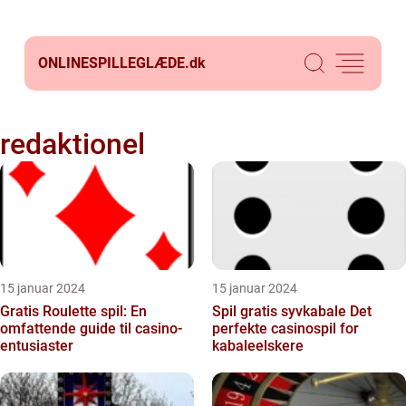
ONLINESPILLEGLÆDE.
dk
redaktionel
15 januar 2024
15 januar 2024
Gratis Roulette spil: En
Spil gratis syvkabale Det
omfattende guide til casino-
perfekte casinospil for
entusiaster
kabaleelskere