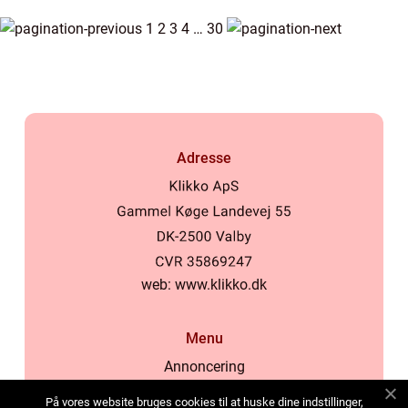
1
2
3
4
…
30
Adresse
web:
www.klikko.dk
Menu
Annoncering
Om os
På vores website bruges cookies til at huske dine indstillinger,