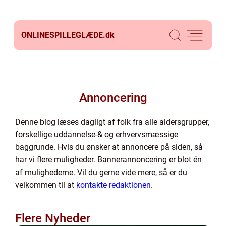
ONLINESPILLEGLÆDE.
dk
Annoncering
Denne blog læses dagligt af folk fra alle aldersgrupper,
forskellige uddannelse-& og erhvervsmæssige
baggrunde. Hvis du ønsker at annoncere på siden, så
har vi flere muligheder. Bannerannoncering er blot én
af mulighederne. Vil du gerne vide mere, så er du
velkommen til at
kontakte redaktionen
.
Flere Nyheder