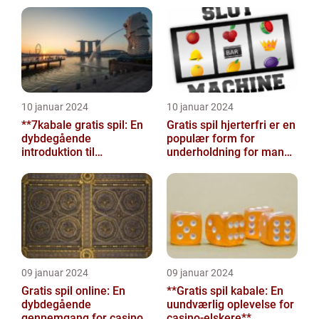
10 januar 2024
10 januar 2024
**7kabale gratis spil: En
Gratis spil hjerterfri er en
dybdegående
populær form for
introduktion til
underholdning for mange
casinospilinteresserede*
casino- og spilentusiaster
*
09 januar 2024
09 januar 2024
Gratis spil online: En
**Gratis spil kabale: En
dybdegående
uundværlig oplevelse for
gennemgang for casino-
casino-elskere**