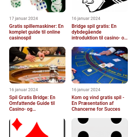
17 januar 2024
16 januar 2024
Gratis spillemaskiner: En
Bridge spil gratis: En
komplet guide til online
dybdegående
casinospil
introduktion til casino- og
spilleelskere
16 januar 2024
16 januar 2024
Spil Gratis Bridge: En
Kom og vind gratis spil -
Omfattende Guide til
En Præsentation af
Casino- og
Chancerne for Succes
Spilentusiaster