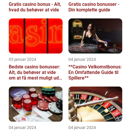
Gratis casino bonus - Alt,
Gratis casino bonusser -
hvad du behøver at vide
Din komplette guide
05 januar 2024
04 januar 2024
Bedste casino bonusser:
**Casino Velkomstbonus:
Alt, du behøver at vide
En Omfattende Guide til
om at få mest muligt ud
Spillere**
af dine casino
spiloplevelse...
04 januar 2024
04 januar 2024