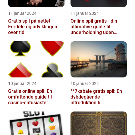
11 januar 2024
11 januar 2024
Gratis spil på nettet:
Online spil gratis - din
Fordele og udviklingen
ultimative guide til
over tid
underholdning uden
omkostninger
10 januar 2024
10 januar 2024
Gratis online spil: En
**7kabale gratis spil: En
omfattende guide til
dybdegående
casino-entusiaster
introduktion til
casinospilinteresserede**