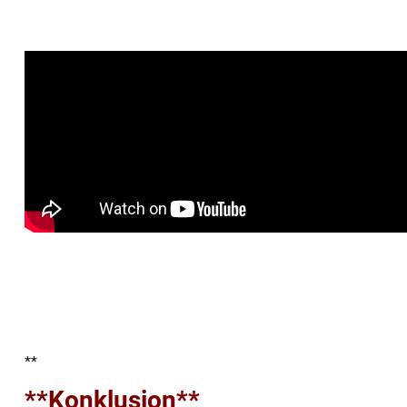
**
**Konklusion**