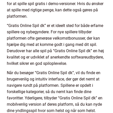
for at spille spil gratis i demo-versioner. Hvis du ønsker
at spille med rigtige penge, kan dette også gøres på
platformen.
“Gratis Online Spil dk” er et ideelt sted for både erfarne
spillere og nybegyndere. For nye spillere tilbyder
platformen ofte generøse velkomstbonusser, der kan
hjælpe dig med at komme godt i gang med dit spil.
Derudover har alle spil på “Gratis Online Spil dk” en høj
kvalitet og er udviklet af anerkendte softwareudbydere,
hvilket sikrer en god spiloplevelse.
Når du besøger “Gratis Online Spil dk”, vil du finde en
brugervenlig og intuitiv interface, der gør det nemt at
navigere rundt på platformen. Spillene er opdelt i
forskellige kategorier, så du nemt kan finde dine
favoritter. Yderligere, tilbyder “Gratis Online Spil dk” en
mobilvenlig version af deres platform, så du kan nyde
dine yndlingsspil hvor som helst og når som helst.