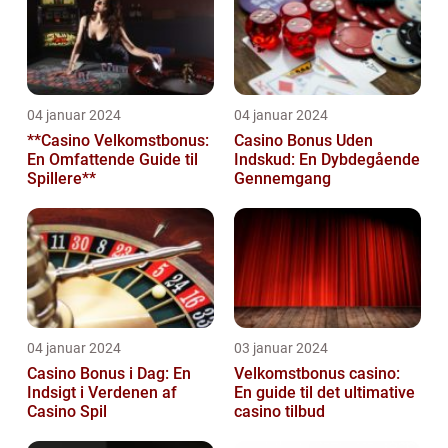
04 januar 2024
04 januar 2024
**Casino Velkomstbonus:
Casino Bonus Uden
En Omfattende Guide til
Indskud: En Dybdegående
Spillere**
Gennemgang
04 januar 2024
03 januar 2024
Casino Bonus i Dag: En
Velkomstbonus casino:
Indsigt i Verdenen af
En guide til det ultimative
Casino Spil
casino tilbud