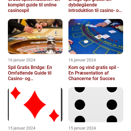
komplet guide til online
dybdegående
casinospil
introduktion til casino- og
spilleelskere
16 januar 2024
16 januar 2024
Spil Gratis Bridge: En
Kom og vind gratis spil -
Omfattende Guide til
En Præsentation af
Casino- og
Chancerne for Succes
Spilentusiaster
15 januar 2024
15 januar 2024