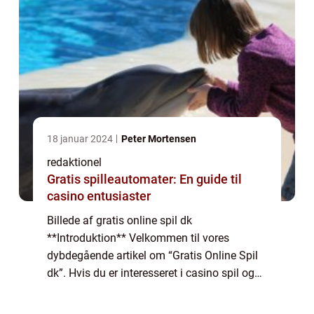
18 januar 2024
Peter Mortensen
redaktionel
Gratis spilleautomater: En guide til
casino entusiaster
Billede af gratis online spil dk
**Introduktion** Velkommen til vores
dybdegående artikel om “Gratis Online Spil
dk”. Hvis du er interesseret i casino spil og
ønsker at udforske verdenen af online
gambling, er denne guide perfekt til dig....