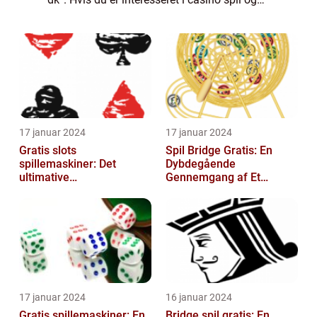
ønsker at udforske verdenen af online
gambling, er denne guide perfekt til dig....
17 januar 2024
17 januar 2024
Gratis slots
Spil Bridge Gratis: En
spillemaskiner: Det
Dybdegående
ultimative
Gennemgang af Et
underholdningselement i
Populært Casino Spil
casinoverdenen
17 januar 2024
16 januar 2024
Gratis spillemaskiner: En
Bridge spil gratis: En