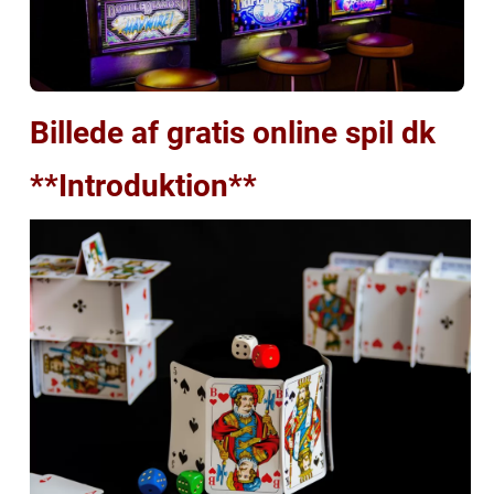
Billede af gratis online spil dk
**Introduktion**