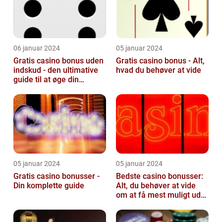
06 januar 2024
05 januar 2024
Gratis casino bonus uden
Gratis casino bonus - Alt,
indskud - den ultimative
hvad du behøver at vide
guide til at øge din
gevinst uden at risikere
dine...
05 januar 2024
05 januar 2024
Gratis casino bonusser -
Bedste casino bonusser:
Din komplette guide
Alt, du behøver at vide
om at få mest muligt ud
af dine casino
spiloplevelse...