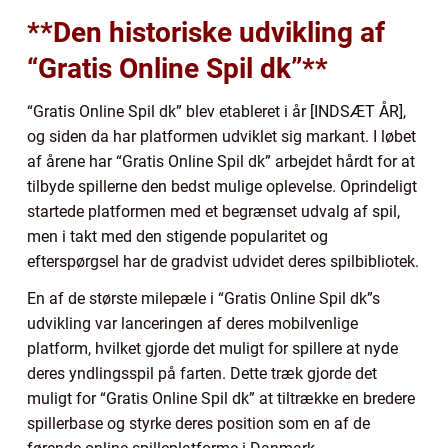
**Den historiske udvikling af
“Gratis Online Spil dk”**
“Gratis Online Spil dk” blev etableret i år [INDSÆT ÅR],
og siden da har platformen udviklet sig markant. I løbet
af årene har “Gratis Online Spil dk” arbejdet hårdt for at
tilbyde spillerne den bedst mulige oplevelse. Oprindeligt
startede platformen med et begrænset udvalg af spil,
men i takt med den stigende popularitet og
efterspørgsel har de gradvist udvidet deres spilbibliotek.
En af de største milepæle i “Gratis Online Spil dk”s
udvikling var lanceringen af deres mobilvenlige
platform, hvilket gjorde det muligt for spillere at nyde
deres yndlingsspil på farten. Dette træk gjorde det
muligt for “Gratis Online Spil dk” at tiltrække en bredere
spillerbase og styrke deres position som en af de