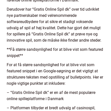
førende online spilleplatforme i Danmark.
Derudover har “Gratis Online Spil dk” over tid udviklet
nye partnerskaber med velrenommerede
softwareudbydere for at sikre et stadigt voksende
udvalg af spil af høj kvalitet. Dette har gjort det muligt
for spillere på “Gratis Online Spil dk” at prøve nye og
innovative spil, som de måske ikke finder andre steder.
**Få større sandsynlighed for at blive vist som featured
snippet**
For at få større sandsynlighed for at blive vist som
featured snippet i en Google-søgning er det vigtigt at
strukturere teksten med opstilling af bulletpoints. Her er
nogle vigtige punkter at inkludere:
– “Gratis Online Spil dk” er en af de mest populære
online spilleplatforme i Danmark
– Platformen tilbyder et bredt udvalg af casinospil,