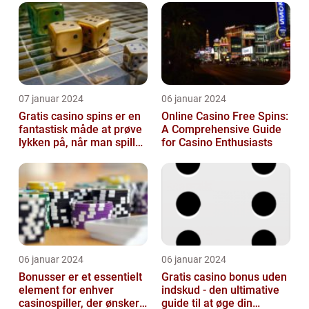
Casino-entusiaster
07 januar 2024
06 januar 2024
Gratis casino spins er en
Online Casino Free Spins:
fantastisk måde at prøve
A Comprehensive Guide
lykken på, når man spiller
for Casino Enthusiasts
casino spil
06 januar 2024
06 januar 2024
Bonusser er et essentielt
Gratis casino bonus uden
element for enhver
indskud - den ultimative
casinospiller, der ønsker
guide til at øge din