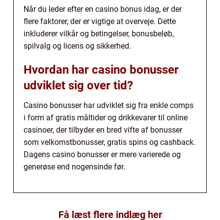
Når du leder efter en casino bonus idag, er der
flere faktorer, der er vigtige at overveje. Dette
inkluderer vilkår og betingelser, bonusbeløb,
spilvalg og licens og sikkerhed.
Hvordan har casino bonusser
udviklet sig over tid?
Casino bonusser har udviklet sig fra enkle comps
i form af gratis måltider og drikkevarer til online
casinoer, der tilbyder en bred vifte af bonusser
som velkomstbonusser, gratis spins og cashback.
Dagens casino bonusser er mere varierede og
generøse end nogensinde før.
Få læst flere indlæg her