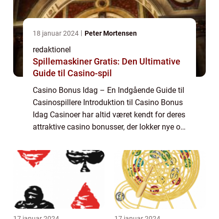
18 januar 2024
Peter Mortensen
redaktionel
Spillemaskiner Gratis: Den Ultimative
Guide til Casino-spil
Casino Bonus Idag – En Indgående Guide til
Casinospillere Introduktion til Casino Bonus
Idag Casinoer har altid været kendt for deres
attraktive casino bonusser, der lokker nye og
erfarne spillere til at prøve deres held. I dag
er der imidlerti...
17 januar 2024
17 januar 2024