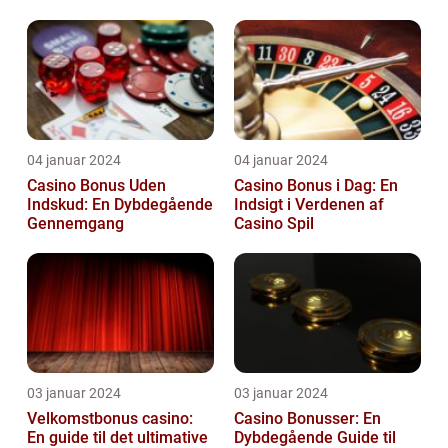
af dine casino
spiloplevelse...
04 januar 2024
04 januar 2024
Casino Bonus Uden
Casino Bonus i Dag: En
Indskud: En Dybdegående
Indsigt i Verdenen af
Gennemgang
Casino Spil
03 januar 2024
03 januar 2024
Velkomstbonus casino:
Casino Bonusser: En
En guide til det ultimative
Dybdegående Guide til