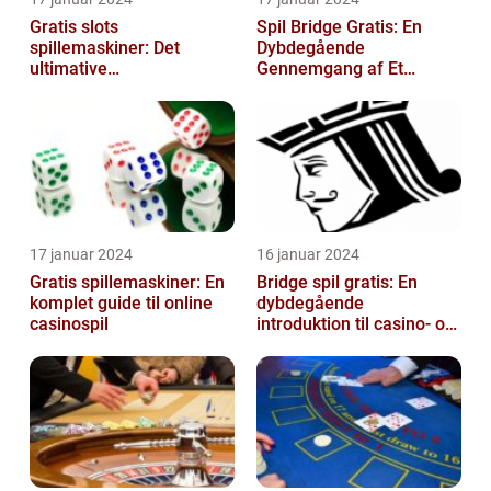
Gratis slots
Spil Bridge Gratis: En
spillemaskiner: Det
Dybdegående
ultimative
Gennemgang af Et
underholdningselement i
Populært Casino Spil
casinoverdenen
17 januar 2024
16 januar 2024
Gratis spillemaskiner: En
Bridge spil gratis: En
komplet guide til online
dybdegående
casinospil
introduktion til casino- og
spilleelskere