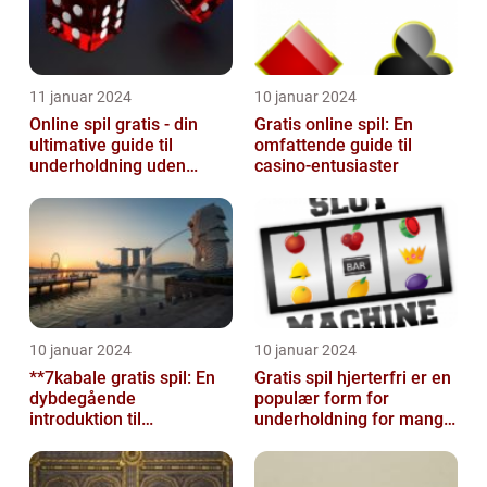
11 januar 2024
10 januar 2024
Online spil gratis - din
Gratis online spil: En
ultimative guide til
omfattende guide til
underholdning uden
casino-entusiaster
omkostninger
10 januar 2024
10 januar 2024
**7kabale gratis spil: En
Gratis spil hjerterfri er en
dybdegående
populær form for
introduktion til
underholdning for mange
casinospilinteresserede**
casino- og spilentusiaster