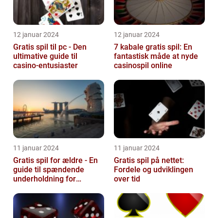
12 januar 2024
12 januar 2024
Gratis spil til pc - Den
7 kabale gratis spil: En
ultimative guide til
fantastisk måde at nyde
casino-entusiaster
casinospil online
11 januar 2024
11 januar 2024
Gratis spil for ældre - En
Gratis spil på nettet:
guide til spændende
Fordele og udviklingen
underholdning for
over tid
casinoentusiaster