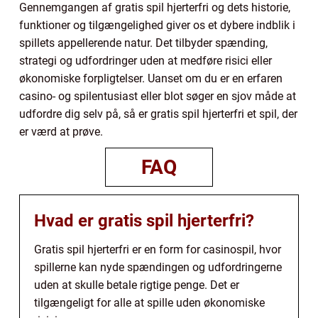
Gennemgangen af gratis spil hjerterfri og dets historie,
funktioner og tilgængelighed giver os et dybere indblik i
spillets appellerende natur. Det tilbyder spænding,
strategi og udfordringer uden at medføre risici eller
økonomiske forpligtelser. Uanset om du er en erfaren
casino- og spilentusiast eller blot søger en sjov måde at
udfordre dig selv på, så er gratis spil hjerterfri et spil, der
er værd at prøve.
FAQ
Hvad er gratis spil hjerterfri?
Gratis spil hjerterfri er en form for casinospil, hvor
spillerne kan nyde spændingen og udfordringerne
uden at skulle betale rigtige penge. Det er
tilgængeligt for alle at spille uden økonomiske