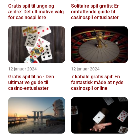
Gratis spil til unge og
Solitaire spil gratis: En
ældre: Det ultimative valg
omfattende guide til
for casinospillere
casinospil entusiaster
12 januar 2024
12 januar 2024
Gratis spil til pc - Den
7 kabale gratis spil: En
ultimative guide til
fantastisk måde at nyde
casino-entusiaster
casinospil online