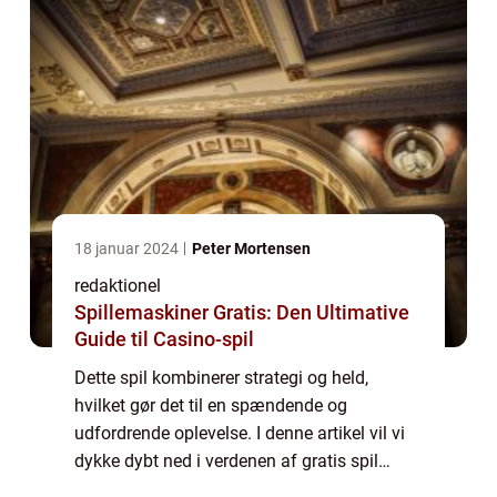
18 januar 2024
Peter Mortensen
redaktionel
Spillemaskiner Gratis: Den Ultimative
Guide til Casino-spil
Dette spil kombinerer strategi og held,
hvilket gør det til en spændende og
udfordrende oplevelse. I denne artikel vil vi
dykke dybt ned i verdenen af gratis spil
hjerterfri og udforske, hvad der gør det så