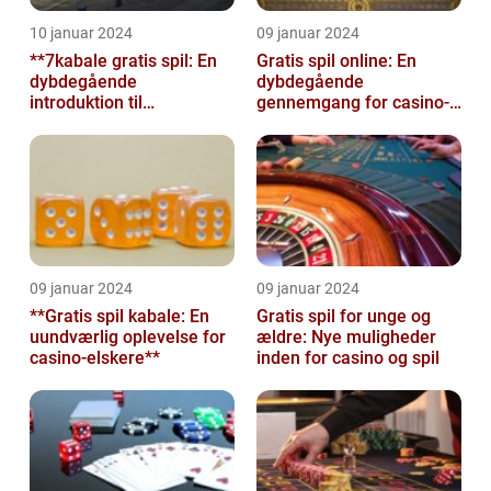
10 januar 2024
09 januar 2024
**7kabale gratis spil: En
Gratis spil online: En
dybdegående
dybdegående
introduktion til
gennemgang for casino-
casinospilinteresserede**
og spilentusiaster
09 januar 2024
09 januar 2024
**Gratis spil kabale: En
Gratis spil for unge og
uundværlig oplevelse for
ældre: Nye muligheder
casino-elskere**
inden for casino og spil