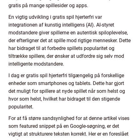
gratis på mange spillesider og apps.
En vigtig udvikling i gratis spil hjerterfri var
integrationen af kunstig intelligens (AI). AI-styret
modstandere giver spillerne en autentisk spiloplevelse,
der efterligner det at spille mod rigtige mennesker. Dette
har bidraget til at forbedre spillets popularitet og
tiltrække spillere, der ønsker at udfordre sig selv mod
intelligente modstandere.
I dag er gratis spil hjerterfri tilgængelig på forskellige
enheder som smartphones og tablets. Dette har gjort
det muligt for spillere at nyde spillet når som helst og
hvor som helst, hvilket har bidraget til den stigende
popularitet.
For at få større sandsynlighed for at denne artikel vises
som featured snippet på en Google-søgning, er det
vigtigt at strukturere teksten korrekt. Her er en foreslået