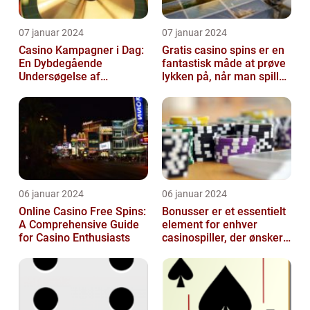
07 januar 2024
07 januar 2024
Casino Kampagner i Dag:
Gratis casino spins er en
En Dybdegående
fantastisk måde at prøve
Undersøgelse af
lykken på, når man spiller
Spændende Tilbud for
casino spil
Casino-entusiaster
06 januar 2024
06 januar 2024
Online Casino Free Spins:
Bonusser er et essentielt
A Comprehensive Guide
element for enhver
for Casino Enthusiasts
casinospiller, der ønsker
at maksimere deres
oplevelse ...