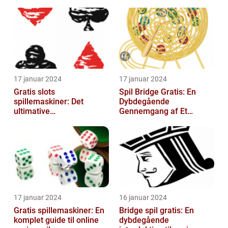
attraktivt for spillere over hele verden. E...
17 januar 2024
17 januar 2024
Gratis slots
Spil Bridge Gratis: En
spillemaskiner: Det
Dybdegående
ultimative
Gennemgang af Et
underholdningselement i
Populært Casino Spil
casinoverdenen
17 januar 2024
16 januar 2024
Gratis spillemaskiner: En
Bridge spil gratis: En
komplet guide til online
dybdegående