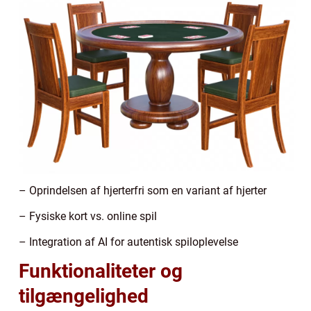
– Oprindelsen af hjerterfri som en variant af hjerter
– Fysiske kort vs. online spil
– Integration af AI for autentisk spiloplevelse
Funktionaliteter og
tilgængelighed