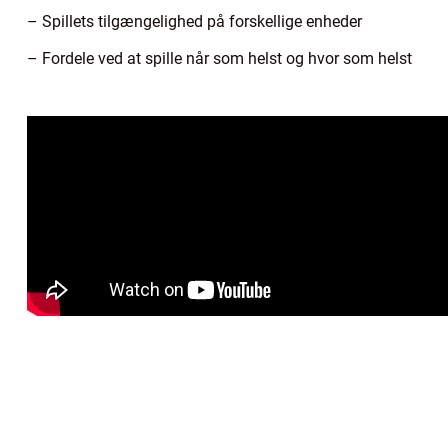
– Spillets tilgængelighed på forskellige enheder
– Fordele ved at spille når som helst og hvor som helst