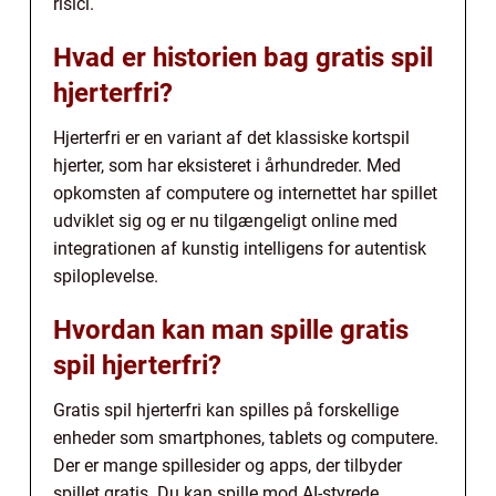
risici.
Hvad er historien bag gratis spil
hjerterfri?
Hjerterfri er en variant af det klassiske kortspil
hjerter, som har eksisteret i århundreder. Med
opkomsten af computere og internettet har spillet
udviklet sig og er nu tilgængeligt online med
integrationen af kunstig intelligens for autentisk
spiloplevelse.
Hvordan kan man spille gratis
spil hjerterfri?
Gratis spil hjerterfri kan spilles på forskellige
enheder som smartphones, tablets og computere.
Der er mange spillesider og apps, der tilbyder
spillet gratis. Du kan spille mod AI-styrede