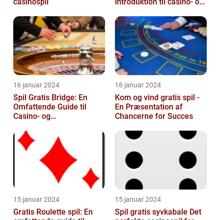
casinospil
introduktion til casino- og
spilleelskere
16 januar 2024
16 januar 2024
Spil Gratis Bridge: En
Kom og vind gratis spil -
Omfattende Guide til
En Præsentation af
Casino- og
Chancerne for Succes
Spilentusiaster
15 januar 2024
15 januar 2024
Gratis Roulette spil: En
Spil gratis syvkabale Det