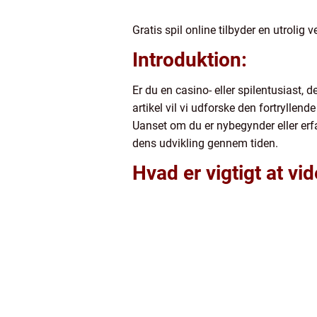
Gratis spil online tilbyder en utroli
Introduktion:
Er du en casino- eller spilentusiast, 
artikel vil vi udforske den fortryllend
Uanset om du er nybegynder eller erfar
dens udvikling gennem tiden.
Hvad er vigtigt at vi