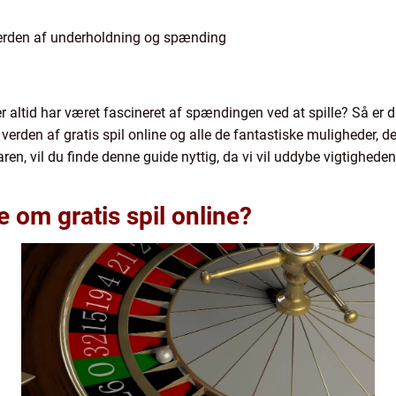
g verden af underholdning og spænding
der altid har været fascineret af spændingen ved at spille? Så er d
e verden af gratis spil online og alle de fantastiske muligheder, d
en, vil du finde denne guide nyttig, da vi vil uddybe vigtigheden a
de om gratis spil online?