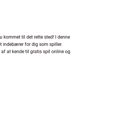
u kommet til det rette sted! I denne
et indebærer for dig som spiller.
f at kende til gratis spil online og