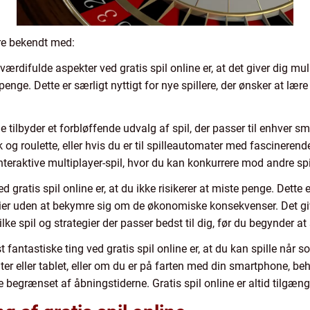
re bekendt med:
ærdifulde aspekter ved gratis spil online er, at det giver dig mu
penge. Dette er særligt nyttigt for nye spillere, der ønsker at lære
ne tilbyder et forbløffende udvalg af spil, der passer til enhver
 og roulette, eller hvis du er til spilleautomater med fascinerende
nteraktive multiplayer-spil, hvor du kan konkurrere mod andre spill
ed gratis spil online er, at du ikke risikerer at miste penge. Dette
tegier uden at bekymre sig om de økonomiske konsekvenser. Det gi
ilke spil og strategier der passer bedst til dig, før du begynder at
fantastiske ting ved gratis spil online er, at du kan spille når 
 eller tablet, eller om du er på farten med din smartphone, beh
re begrænset af åbningstiderne. Gratis spil online er altid tilgæng