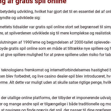
 af gratis spil online
etydelig udvikling, hvilket har gjort det til en essentiel del af o
yndte og udviklede sig:
nettets tidsalder var gratis spil online stort set begrænset til s
e, at spilverdenen udviklede sig til mere komplekse og realistisk
 slutningen af 1990’erne og begyndelsen af 2000-tallet oplevede 
byde gratis spil online som en måde at tiltrække nye spillere og 
t give spillere mulighed for at prøve spillene uden risiko for ta
d teknologiens fremkomst og internetforbindelsernes hastighed b
en blev forbedret, og live casino dealer-spil blev introduceret, hv
me. Alt dette var muligt uden at skulle satse rigtige penge, hvilk
der utallige online platforms, der tilbyder et imponerende udvalg 
er og mange andre spil er tilgængelige i både traditionelle og mo
 at navigere og finde præcis det spil, der passer til dine præferen