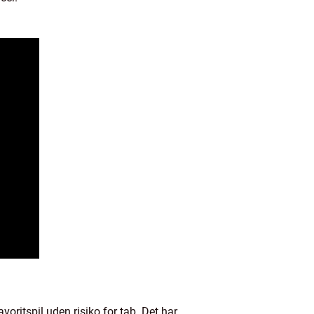
voritspil uden risiko for tab. Det har