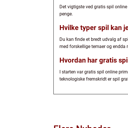
Det vigtigste ved gratis spil online
penge.
Hvilke typer spil kan je
Du kan finde et bredt udvalg af spi
med forskellige temaer og endda mu
Hvordan har gratis spi
I starten var gratis spil online p
teknologiske fremskridt er spil gra