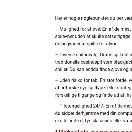
Her er nogle nøglepunkter, du bør væ
– Mulighed for at øve: En af de mest v
spilevner uden at skulle satse rigtige 
de begynder at spille for alvor.
– Diverse spiludvalg: Gratis spil onli
traditionelle casinospil som blackjack
spiller. Du kan endda finde sjove og i
– Uden risiko for tab: En stor fordel v
at udforske nye spiltyper eller stra
forskellige tilgange og finde ud af, hv
– Tilgængelighed 24/7: En af de mest 
du sidder derhjemme med din computer
skulle finde et fysisk casino eller væ