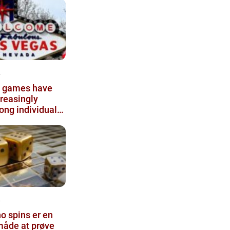
4
o games have
reasingly
ong individuals
erested in
4
no spins er en
måde at prøve