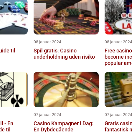
08 januar 2024
08 januar 202
uide til
Spil gratis: Casino
Free casin
underholdning uden risiko
become inc
popular am
who are int
casino an...
07 januar 2024
07 januar 202
l - En
Casino Kampagner i Dag:
Gratis casi
e til
En Dybdegående
fantastisk 