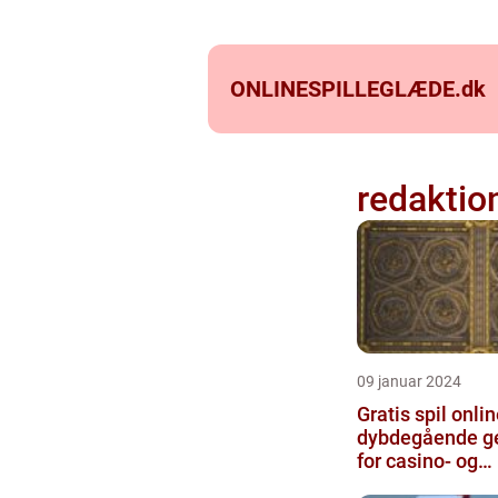
ONLINESPILLEGLÆDE.
dk
redaktio
09 januar 2024
Gratis spil onlin
dybdegående 
for casino- og
spilentusiaster