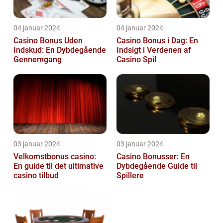
04 januar 2024
04 januar 2024
Casino Bonus Uden
Casino Bonus i Dag: En
Indskud: En Dybdegående
Indsigt i Verdenen af
Gennemgang
Casino Spil
03 januar 2024
03 januar 2024
Velkomstbonus casino:
Casino Bonusser: En
En guide til det ultimative
Dybdegående Guide til
casino tilbud
Spillere