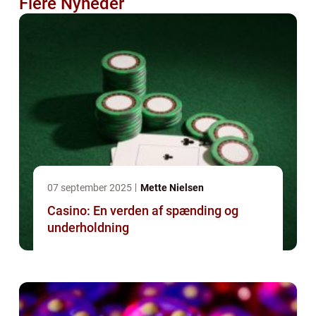
Flere Nyheder
07 september 2025
Mette Nielsen
Casino: En verden af spænding og
underholdning