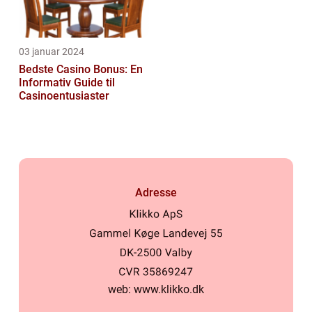
03 januar 2024
Bedste Casino Bonus: En
Informativ Guide til
Casinoentusiaster
Adresse
web:
www.klikko.dk