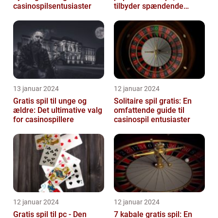
casinospilsentusiaster
tilbyder spændende
udfordringer og timer
med underhold...
13 januar 2024
12 januar 2024
Gratis spil til unge og
Solitaire spil gratis: En
ældre: Det ultimative valg
omfattende guide til
for casinospillere
casinospil entusiaster
12 januar 2024
12 januar 2024
Gratis spil til pc - Den
7 kabale gratis spil: En