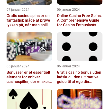
07 januar 2024
06 januar 2024
Gratis casino spins er en
Online Casino Free Spins:
fantastisk måde at prøve
A Comprehensive Guide
lykken på, når man spiller
for Casino Enthusiasts
casino spil
06 januar 2024
06 januar 2024
Bonusser er et essentielt
Gratis casino bonus uden
element for enhver
indskud - den ultimative
casinospiller, der ønsker
guide til at øge din
at maksimere deres
gevinst uden at risikere
oplevelse ...
dine...