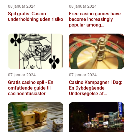
08 januar 2024
08 januar 2024
Spil gratis: Casino
Free casino games have
underholdning uden risiko
become increasingly
popular among
individuals who are
interested in casino an...
07 januar 2024
07 januar 2024
Gratis casino spil - En
Casino Kampagner i Dag:
omfattende guide til
En Dybdegående
casinoentusiaster
Undersøgelse af
Spændende Tilbud for
Casino-entusiaster