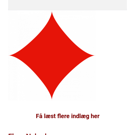
Få læst flere indlæg her