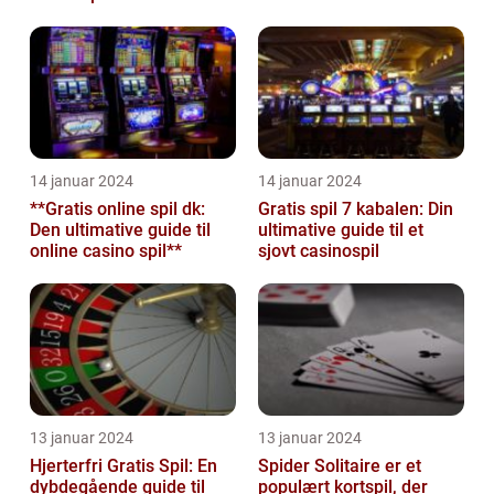
14 januar 2024
14 januar 2024
**Gratis online spil dk:
Gratis spil 7 kabalen: Din
Den ultimative guide til
ultimative guide til et
online casino spil**
sjovt casinospil
13 januar 2024
13 januar 2024
Hjerterfri Gratis Spil: En
Spider Solitaire er et
dybdegående guide til
populært kortspil, der