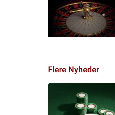
Flere Nyheder