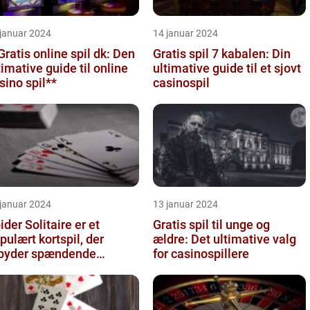
 januar 2024
14 januar 2024
Gratis online spil dk: Den
Gratis spil 7 kabalen: Din
timative guide til online
ultimative guide til et sjovt
sino spil**
casinospil
 januar 2024
13 januar 2024
ider Solitaire er et
Gratis spil til unge og
pulært kortspil, der
ældre: Det ultimative valg
lbyder spændende
for casinospillere
fordringer og timer med
derhold...