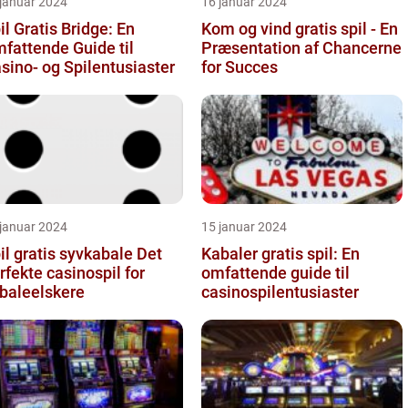
 januar 2024
16 januar 2024
il Gratis Bridge: En
Kom og vind gratis spil - En
fattende Guide til
Præsentation af Chancerne
sino- og Spilentusiaster
for Succes
 januar 2024
15 januar 2024
il gratis syvkabale Det
Kabaler gratis spil: En
rfekte casinospil for
omfattende guide til
baleelskere
casinospilentusiaster