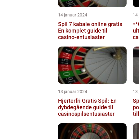
14 januar 2024
14
Spil 7 kabale online gratis
**
En komplet guide til
ul
casino-entusiaster
ca
13 januar 2024
13
Hjerterfri Gratis Spil: En
Sp
dybdegående guide til
po
casinospilsentusiaster
ti
ud
un