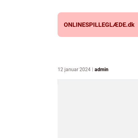
ONLINESPILLEGLÆDE.
dk
12 januar 2024
admin