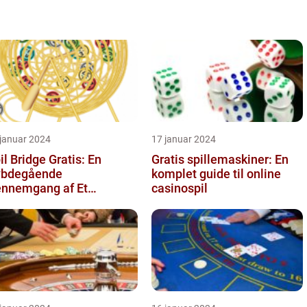
 januar 2024
17 januar 2024
il Bridge Gratis: En
Gratis spillemaskiner: En
ybdegående
komplet guide til online
nnemgang af Et
casinospil
pulært Casino Spil