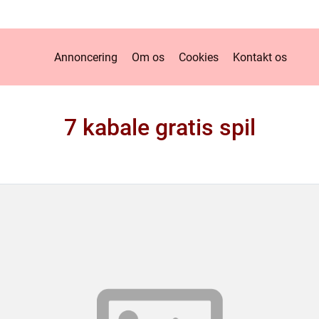
Annoncering
Om os
Cookies
Kontakt os
7 kabale gratis spil