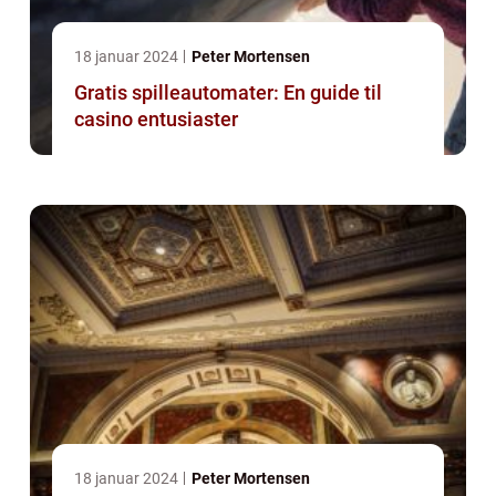
18 januar 2024
Peter Mortensen
Gratis spilleautomater: En guide til
casino entusiaster
18 januar 2024
Peter Mortensen