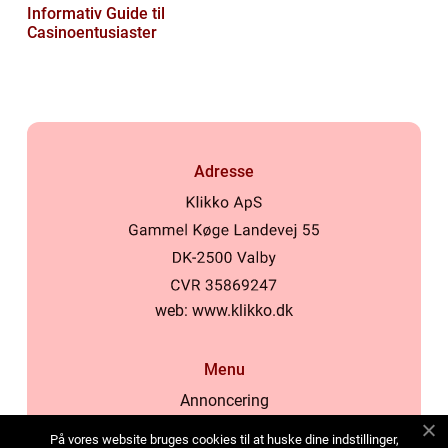
Informativ Guide til
Casinoentusiaster
Adresse
web:
www.klikko.dk
Menu
Annoncering
Om os
På vores website bruges cookies til at huske dine indstillinger,