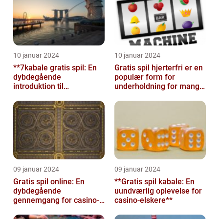
10 januar 2024
10 januar 2024
**7kabale gratis spil: En
Gratis spil hjerterfri er en
dybdegående
populær form for
introduktion til
underholdning for mange
casinospilinteresserede**
casino- og spilentusiaster
09 januar 2024
09 januar 2024
Gratis spil online: En
**Gratis spil kabale: En
dybdegående
uundværlig oplevelse for
gennemgang for casino-
casino-elskere**
og spilentusiaster