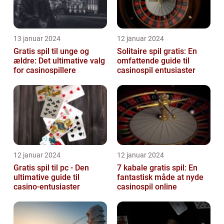
13 januar 2024
12 januar 2024
Gratis spil til unge og
Solitaire spil gratis: En
ældre: Det ultimative valg
omfattende guide til
for casinospillere
casinospil entusiaster
12 januar 2024
12 januar 2024
Gratis spil til pc - Den
7 kabale gratis spil: En
ultimative guide til
fantastisk måde at nyde
casino-entusiaster
casinospil online