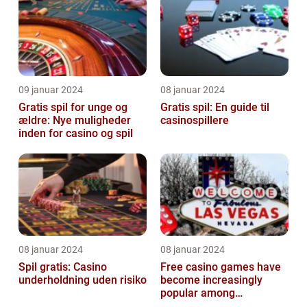
09 januar 2024
08 januar 2024
Gratis spil for unge og
Gratis spil: En guide til
ældre: Nye muligheder
casinospillere
inden for casino og spil
08 januar 2024
08 januar 2024
Spil gratis: Casino
Free casino games have
underholdning uden risiko
become increasingly
popular among
individuals who are