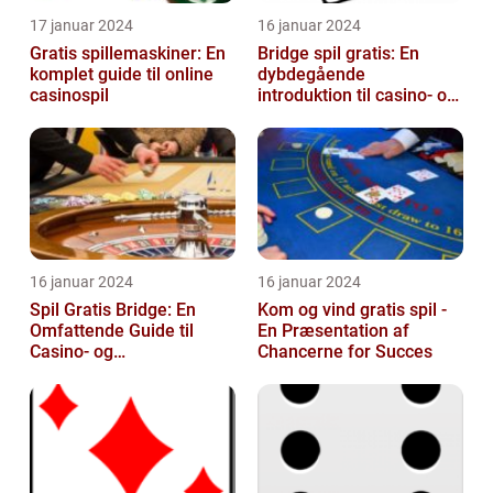
17 januar 2024
16 januar 2024
Gratis spillemaskiner: En
Bridge spil gratis: En
komplet guide til online
dybdegående
casinospil
introduktion til casino- og
spilleelskere
16 januar 2024
16 januar 2024
Spil Gratis Bridge: En
Kom og vind gratis spil -
Omfattende Guide til
En Præsentation af
Casino- og
Chancerne for Succes
Spilentusiaster