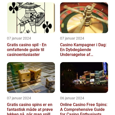
interested in casino an...
07 januar 2024
07 januar 2024
Gratis casino spil - En
Casino Kampagner i Dag:
omfattende guide til
En Dybdegående
casinoentusiaster
Undersøgelse af
Spændende Tilbud for
Casino-entusiaster
07 januar 2024
06 januar 2024
Gratis casino spins er en
Online Casino Free Spins:
fantastisk måde at prøve
A Comprehensive Guide
lykken på, når man spiller
for Casino Enthusiasts