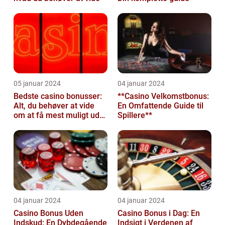
05 januar 2024
04 januar 2024
Bedste casino bonusser:
**Casino Velkomstbonus:
Alt, du behøver at vide
En Omfattende Guide til
om at få mest muligt ud
Spillere**
af dine casino
spiloplevelse...
04 januar 2024
04 januar 2024
Casino Bonus Uden
Casino Bonus i Dag: En
Indskud: En Dybdegående
Indsigt i Verdenen af