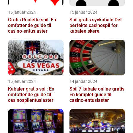
15 januar 2024
15 januar 2024
Gratis Roulette spil: En
Spil gratis syvkabale Det
omfattende guide til
perfekte casinospil for
casino-entusiaster
kabaleelskere
15 januar 2024
14 januar 2024
Kabaler gratis spil: En
Spil 7 kabale online gratis
omfattende guide til
En komplet guide til
casinospilentusiaster
casino-entusiaster