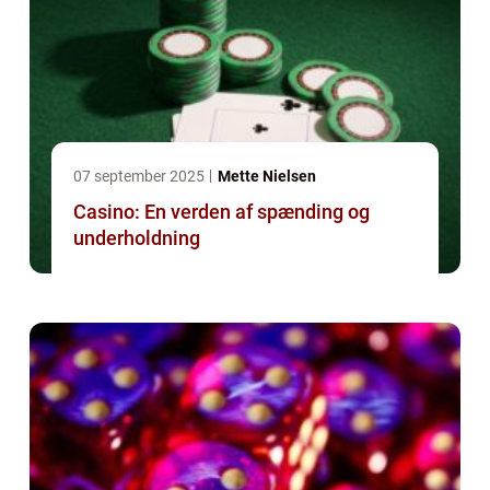
07 september 2025
Mette Nielsen
Casino: En verden af spænding og
underholdning