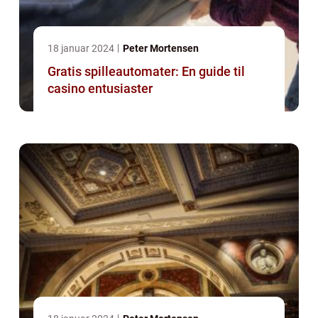
18 januar 2024
Peter Mortensen
Gratis spilleautomater: En guide til
casino entusiaster