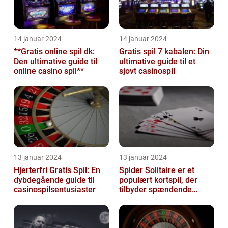
14 januar 2024
14 januar 2024
**Gratis online spil dk:
Gratis spil 7 kabalen: Din
Den ultimative guide til
ultimative guide til et
online casino spil**
sjovt casinospil
13 januar 2024
13 januar 2024
Hjerterfri Gratis Spil: En
Spider Solitaire er et
dybdegående guide til
populært kortspil, der
casinospilsentusiaster
tilbyder spændende
udfordringer og timer
med underhold...