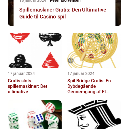
18 januar 2024
Peter Mortensen
Spillemaskiner Gratis: Den Ultimative
Guide til Casino-spil
17 januar 2024
17 januar 2024
Gratis slots
Spil Bridge Gratis: En
spillemaskiner: Det
Dybdegående
ultimative
Gennemgang af Et
underholdningselement i
Populært Casino Spil
casinoverdenen