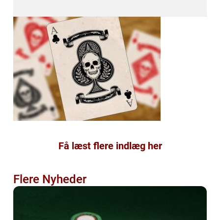
Få læst flere indlæg her
Flere Nyheder