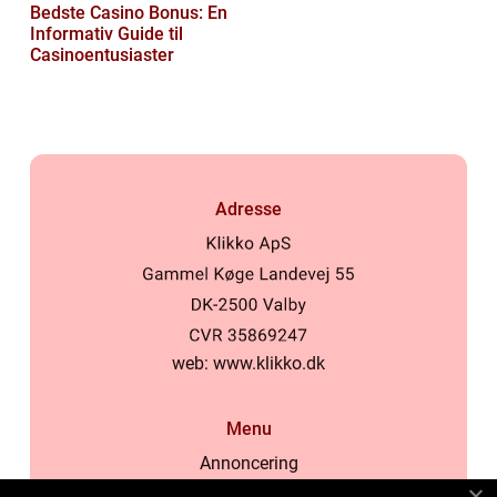
Bedste Casino Bonus: En
Informativ Guide til
Casinoentusiaster
Adresse
web:
www.klikko.dk
Menu
Annoncering
Om os