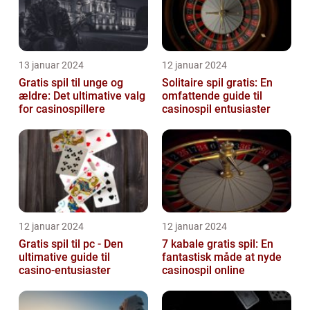
13 januar 2024
12 januar 2024
Gratis spil til unge og
Solitaire spil gratis: En
ældre: Det ultimative valg
omfattende guide til
for casinospillere
casinospil entusiaster
12 januar 2024
12 januar 2024
Gratis spil til pc - Den
7 kabale gratis spil: En
ultimative guide til
fantastisk måde at nyde
casino-entusiaster
casinospil online