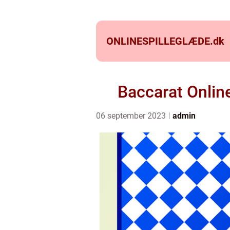
ONLINESPILLEGLÆDE.
dk
Baccarat Onlin
06 september 2023
admin