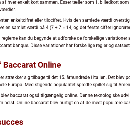
 af hver enkelt kort sammen. Esser tæller som 1, billedkort so
værdier.
n enkeltcifret eller tilocifret. Hvis den samlede værdi overstiger
e en samlet værdi på 4 (7 + 7 = 14, og det første ciffer ignorere
reglerne kan du begynde at udforske de forskellige variationer 
rat banque. Disse variationer har forskellige regler og satsestruk
f Baccarat Online
der strækker sig tilbage til det 15. århundrede i Italien. Det blev
hele Europa. Med stigende popularitet spredte spillet sig til Ame
lev baccarat også tilgængelig online. Denne teknologiske udvikli
m helst. Online baccarat blev hurtigt en af de mest populære casin
 succes