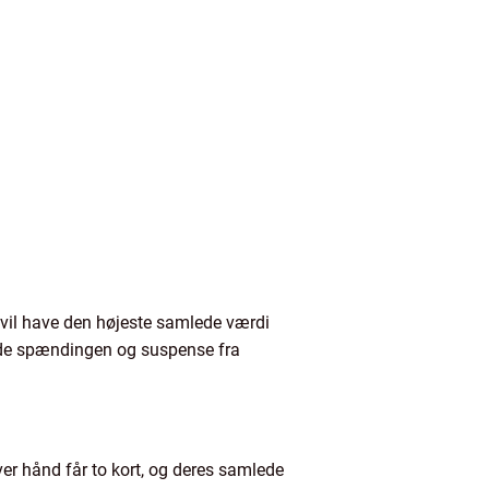
r vil have den højeste samlede værdi
 nyde spændingen og suspense fra
Hver hånd får to kort, og deres samlede