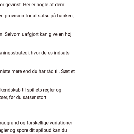
 for gevinst. Her er nogle af dem:
 en provision for at satse på banken,
n. Selvom uafgjort kan give en høj
sningsstrategi, hvor deres indsats
 miste mere end du har råd til. Sæt et
endskab til spillets regler og
er, før du satser stort.
aggrund og forskellige variationer
egier og spore dit spilbud kan du