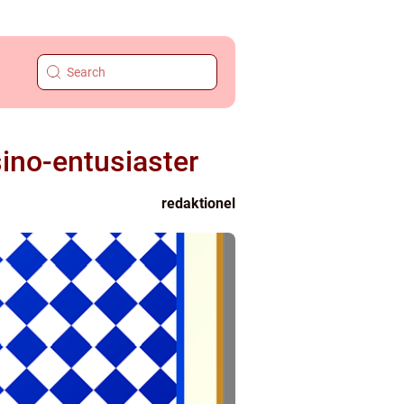
ino-entusiaster
redaktionel