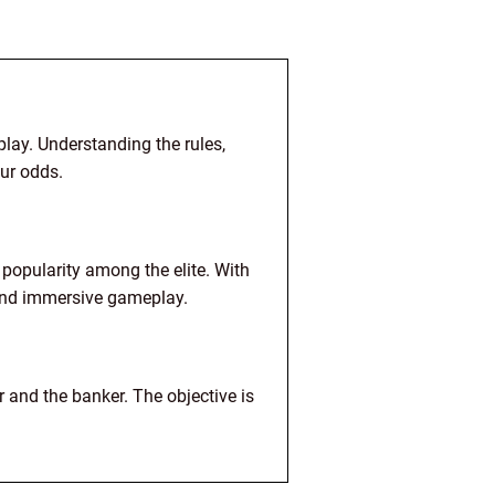
play. Understanding the rules,
our odds.
 popularity among the elite. With
 and immersive gameplay.
and the banker. The objective is