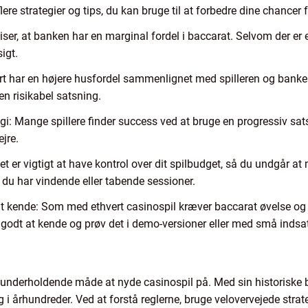
flere strategier og tips, du kan bruge til at forbedre dine chancer
viser, at banken har en marginal fordel i baccarat. Selvom der er
igt.
ort har en højere husfordel sammenlignet med spilleren og banke
 en risikabel satsning.
gi: Mange spillere finder success ved at bruge en progressiv sat
jre.
Det er vigtigt at have kontrol over dit spilbudget, så du undgår at
m du har vindende eller tabende sessioner.
at kende: Som med ethvert casinospil kræver baccarat øvelse og k
et godt at kende og prøv det i demo-versioner eller med små indsats
underholdende måde at nyde casinospil på. Med sin historiske b
 i århundreder. Ved at forstå reglerne, bruge velovervejede strat