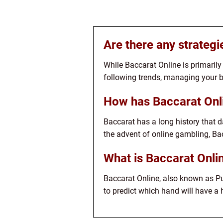
Are there any strategi
While Baccarat Online is primarily
following trends, managing your ba
How has Baccarat Onli
Baccarat has a long history that d
the advent of online gambling, Ba
What is Baccarat Onli
Baccarat Online, also known as Pu
to predict which hand will have a h