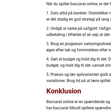
Når du spiller baccarat online, er der 
1. Sats altid på banken: Statistikker 
er det stadig en god strategi på lang s
2. Undgå at satse på uafgjort: Uafgj
udbetaling i tilfælde af en sejr, er det
3. Brug en progressiv satsningsstrate
øges efter tab og formindskes efter se
4. Sæt et budget og hold dig til det: 
budget, og hold dig til det, uanset o
5. Praksis og lær spilvarianten godt 
variationer. Brug tid på at lære spill
Konklusion
Baccarat online er en spændende og 
har baccarat tilbudt spillere spænding