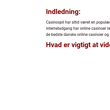
Indledning:
Casinospil har altid været en popul
internetadgang har online casinoer rev
de bedste danske online casinoer og un
Hvad er vigtigt at v