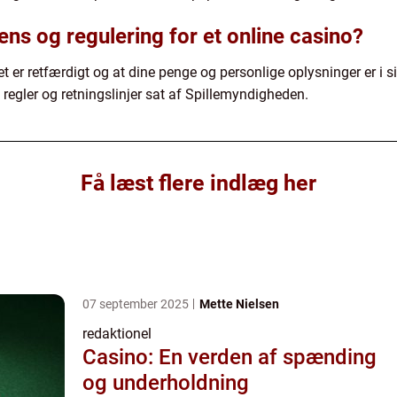
icens og regulering for et online casino?
llet er retfærdigt og at dine penge og personlige oplysninger er i 
 regler og retningslinjer sat af Spillemyndigheden.
Få læst flere indlæg her
07 september 2025
Mette Nielsen
redaktionel
Casino: En verden af spænding
og underholdning