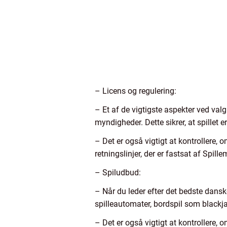
– Licens og regulering:
– Et af de vigtigste aspekter ved valg
myndigheder. Dette sikrer, at spillet 
– Det er også vigtigt at kontrollere, 
retningslinjer, der er fastsat af Spil
– Spiludbud:
– Når du leder efter det bedste danske
spilleautomater, bordspil som blackjac
– Det er også vigtigt at kontrollere, 