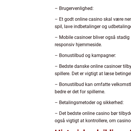
– Brugervenlighed:
– Et godt online casino skal være ne
spil, lave indbetalinger og udbetali
– Mobile casinoer bliver også stadig m
responsiv hjemmeside.
– Bonustilbud og kampagner:
– Bedste danske online casinoer tilb
spillere. Det er vigtigt at læse beting
– Bonustilbud kan omfatte velkomstbon
bedre er det for spillerne.
– Betalingsmetoder og sikkerhed:
– Det bedste online casino bør tilbyd
også vigtigt at kontrollere, om casin