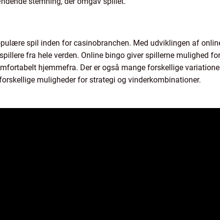
ændende stemning, der omgav spillet.
populære spil inden for casinobranchen. Med udviklingen af onlin
illere fra hele verden. Online bingo giver spillerne mulighed fo
komfortabelt hjemmefra. Der er også mange forskellige variatione
 forskellige muligheder for strategi og vinderkombinationer.