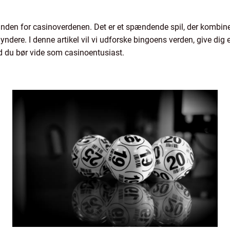
inden for casinoverdenen. Det er et spændende spil, der kombiner
yndere. I denne artikel vil vi udforske bingoens verden, give dig
ad du bør vide som casinoentusiast.