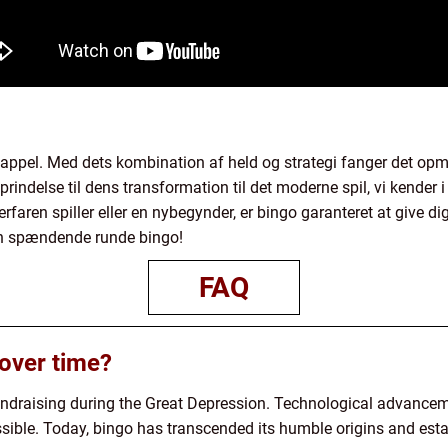
bal appel. Med dets kombination af held og strategi fanger det o
prindelse til dens transformation til det moderne spil, vi kender i
rfaren spiller eller en nybegynder, er bingo garanteret at give 
i en spændende runde bingo!
FAQ
over time?
undraising during the Great Depression. Technological advance
sible. Today, bingo has transcended its humble origins and estab