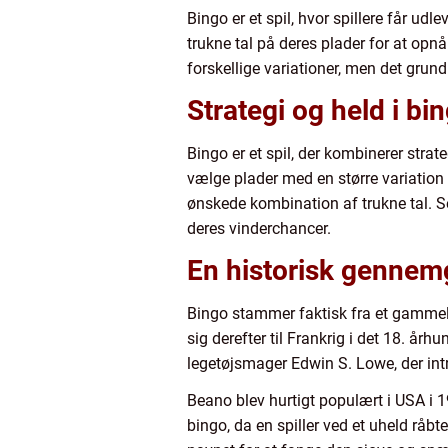
Bingo er et spil, hvor spillere får ud
trukne tal på deres plader for at opn
forskellige variationer, men det gr
Strategi og held i bi
Bingo er et spil, der kombinerer strat
vælge plader med en større variation 
ønskede kombination af trukne tal. Se
deres vinderchancer.
En historisk gennem
Bingo stammer faktisk fra et gammelt ita
sig derefter til Frankrig i det 18. år
legetøjsmager Edwin S. Lowe, der in
Beano blev hurtigt populært i USA i 
bingo, da en spiller ved et uheld r