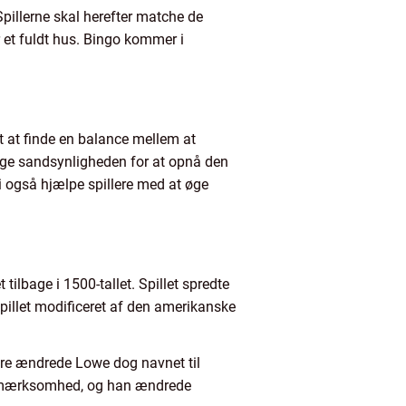
 Spillerne skal herefter matche de
r et fuldt hus. Bingo kommer i
igt at finde en balance mellem at
t øge sandsynligheden for at opnå den
gi også hjælpe spillere med at øge
 tilbage i 1500-tallet. Spillet spredte
 spillet modificeret af den amerikanske
ere ændrede Lowe dog navnet til
 opmærksomhed, og han ændrede