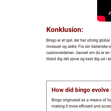
Konklusion:
Bingo er et spil, der har utrolig glo
niveauer og aldre. Fra sin italienske o
casinoverdenen. Uanset om du er en e
tilslut dig det sjove og kast dig ud 
How did bingo evolve 
Bingo originated as a means of f
making it more efficient and acces