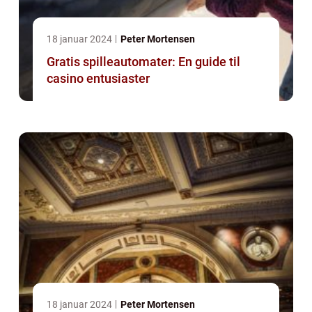
18 januar 2024
Peter Mortensen
Gratis spilleautomater: En guide til
casino entusiaster
18 januar 2024
Peter Mortensen