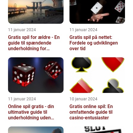
11 januar 2024
11 januar 2024
Gratis spil for ældre - En
Gratis spil på nettet:
guide til spændende
Fordele og udviklingen
underholdning for
over tid
casinoentusiaster
11 januar 2024
10 januar 2024
Online spil gratis - din
Gratis online spil: En
ultimative guide til
omfattende guide til
underholdning uden
casino-entusiaster
omkostninger