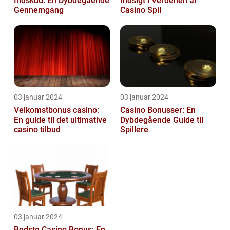
Indskud: En Dybdegående
Indsigt i Verdenen af
Gennemgang
Casino Spil
03 januar 2024
03 januar 2024
Velkomstbonus casino:
Casino Bonusser: En
En guide til det ultimative
Dybdegående Guide til
casino tilbud
Spillere
03 januar 2024
Bedste Casino Bonus: En