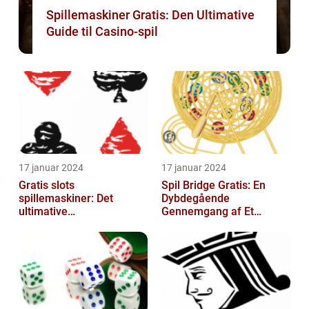
Spillemaskiner Gratis: Den Ultimative
Guide til Casino-spil
17 januar 2024
17 januar 2024
Gratis slots
Spil Bridge Gratis: En
spillemaskiner: Det
Dybdegående
ultimative
Gennemgang af Et
underholdningselement i
Populært Casino Spil
casinoverdenen