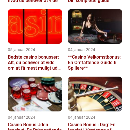
hvad du behøver at vide
Din komplette guide
05 januar 2024
04 januar 2024
Bedste casino bonusser:
**Casino Velkomstbonus:
Alt, du behøver at vide
En Omfattende Guide til
om at få mest muligt ud
Spillere**
af dine casino
spiloplevelse...
04 januar 2024
04 januar 2024
Casino Bonus Uden
Casino Bonus i Dag: En