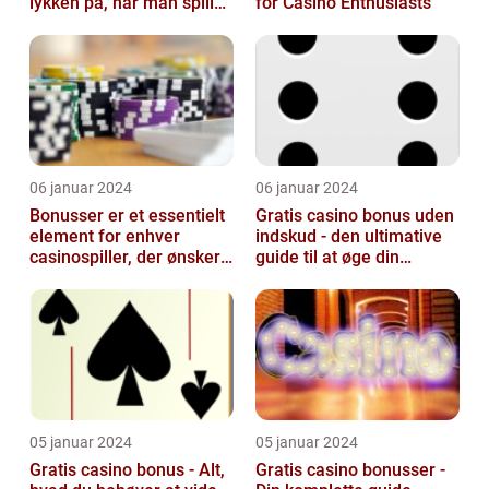
lykken på, når man spiller
for Casino Enthusiasts
casino spil
06 januar 2024
06 januar 2024
Bonusser er et essentielt
Gratis casino bonus uden
element for enhver
indskud - den ultimative
casinospiller, der ønsker
guide til at øge din
at maksimere deres
gevinst uden at risikere
oplevelse ...
dine...
05 januar 2024
05 januar 2024
Gratis casino bonus - Alt,
Gratis casino bonusser -