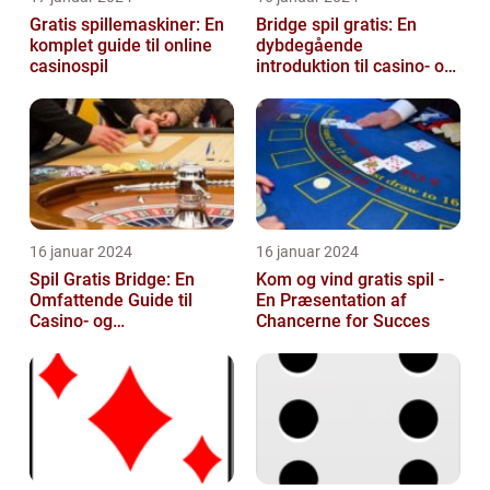
Gratis spillemaskiner: En
Bridge spil gratis: En
komplet guide til online
dybdegående
casinospil
introduktion til casino- og
spilleelskere
16 januar 2024
16 januar 2024
Spil Gratis Bridge: En
Kom og vind gratis spil -
Omfattende Guide til
En Præsentation af
Casino- og
Chancerne for Succes
Spilentusiaster