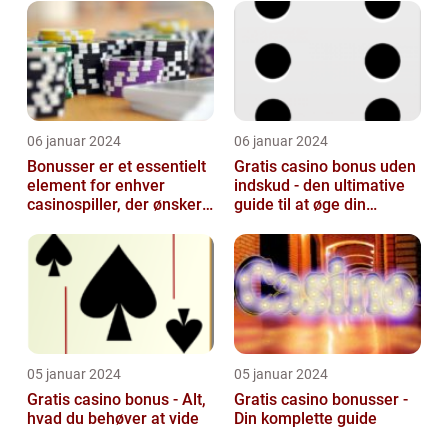
06 januar 2024
06 januar 2024
Bonusser er et essentielt
Gratis casino bonus uden
element for enhver
indskud - den ultimative
casinospiller, der ønsker
guide til at øge din
at maksimere deres
gevinst uden at risikere
oplevelse ...
dine...
05 januar 2024
05 januar 2024
Gratis casino bonus - Alt,
Gratis casino bonusser -
hvad du behøver at vide
Din komplette guide