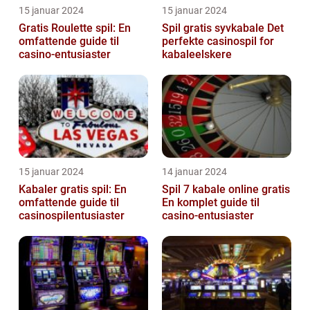
15 januar 2024
15 januar 2024
Gratis Roulette spil: En
Spil gratis syvkabale Det
omfattende guide til
perfekte casinospil for
casino-entusiaster
kabaleelskere
15 januar 2024
14 januar 2024
Kabaler gratis spil: En
Spil 7 kabale online gratis
omfattende guide til
En komplet guide til
casinospilentusiaster
casino-entusiaster