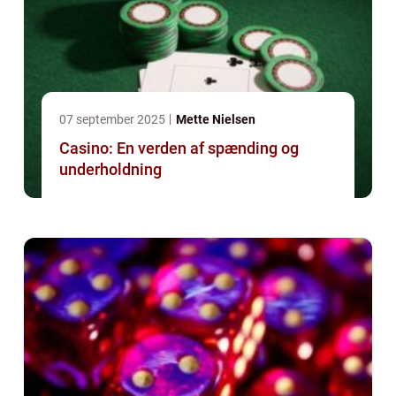
07 september 2025
Mette Nielsen
Casino: En verden af spænding og
underholdning