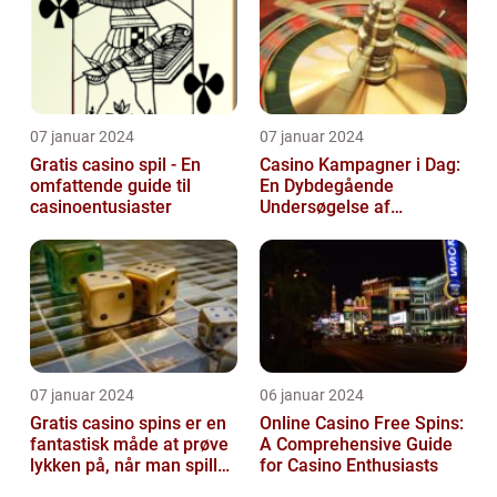
07 januar 2024
07 januar 2024
Gratis casino spil - En
Casino Kampagner i Dag:
omfattende guide til
En Dybdegående
casinoentusiaster
Undersøgelse af
Spændende Tilbud for
Casino-entusiaster
07 januar 2024
06 januar 2024
Gratis casino spins er en
Online Casino Free Spins:
fantastisk måde at prøve
A Comprehensive Guide
lykken på, når man spiller
for Casino Enthusiasts
casino spil