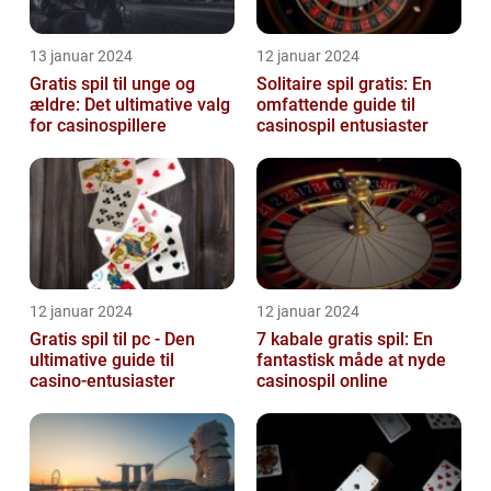
13 januar 2024
12 januar 2024
Gratis spil til unge og
Solitaire spil gratis: En
ældre: Det ultimative valg
omfattende guide til
for casinospillere
casinospil entusiaster
12 januar 2024
12 januar 2024
Gratis spil til pc - Den
7 kabale gratis spil: En
ultimative guide til
fantastisk måde at nyde
casino-entusiaster
casinospil online