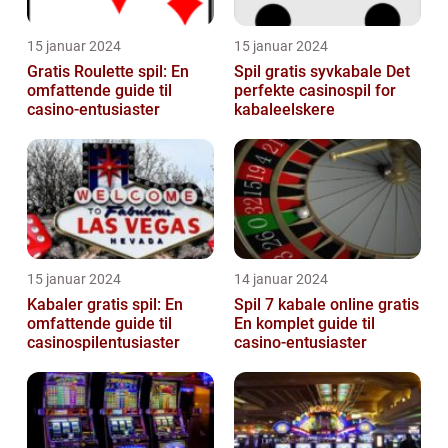
15 januar 2024
15 januar 2024
Gratis Roulette spil: En
Spil gratis syvkabale Det
omfattende guide til
perfekte casinospil for
casino-entusiaster
kabaleelskere
15 januar 2024
14 januar 2024
Kabaler gratis spil: En
Spil 7 kabale online gratis
omfattende guide til
En komplet guide til
casinospilentusiaster
casino-entusiaster