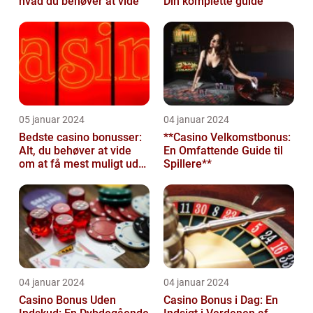
hvad du behøver at vide
Din komplette guide
05 januar 2024
04 januar 2024
Bedste casino bonusser:
**Casino Velkomstbonus:
Alt, du behøver at vide
En Omfattende Guide til
om at få mest muligt ud
Spillere**
af dine casino
spiloplevelse...
04 januar 2024
04 januar 2024
Casino Bonus Uden
Casino Bonus i Dag: En