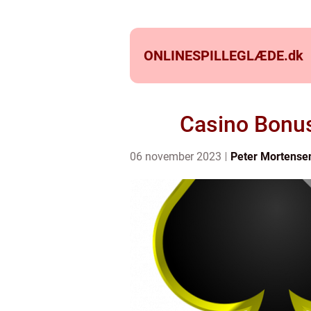
ONLINESPILLEGLÆDE.
dk
Casino Bonus
06 november 2023
Peter Mortense