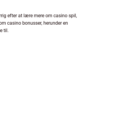
rig efter at lære mere om casino spil,
de om casino bonusser, herunder en
 til.