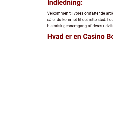
Indledning:
Velkommen til vores omfattende artikel
så er du kommet til det rette sted. I 
historisk gennemgang af deres udvikli
Hvad er en Casino B