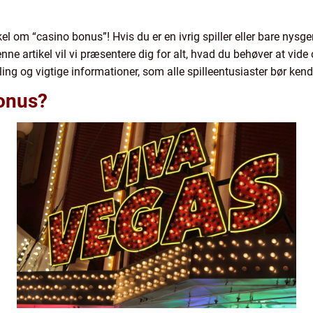
 om “casino bonus”! Hvis du er en ivrig spiller eller bare nysger
denne artikel vil vi præsentere dig for alt, hvad du behøver at vi
ng og vigtige informationer, som alle spilleentusiaster bør kende
onus?