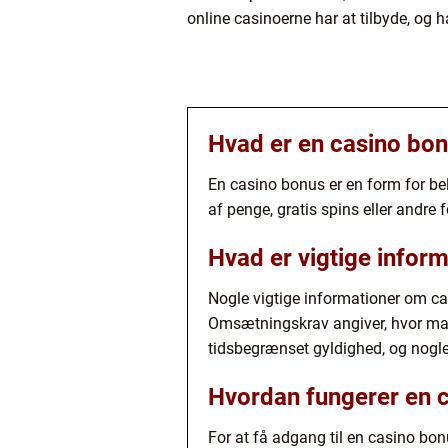
online casinoerne har at tilbyde, og h
Hvad er en casino bo
En casino bonus er en form for bel
af penge, gratis spins eller andre f
Hvad er vigtige info
Nogle vigtige informationer om c
Omsætningskrav angiver, hvor man
tidsbegrænset gyldighed, og nogle
Hvordan fungerer en 
For at få adgang til en casino bonu