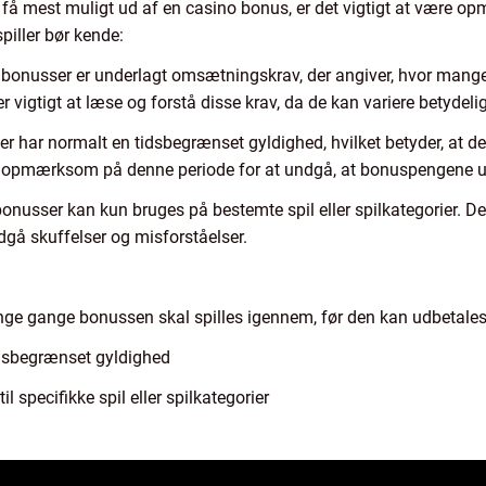
 få mest muligt ud af en casino bonus, er det vigtigt at være op
piller bør kende:
 bonusser er underlagt omsætningskrav, der angiver, hvor mang
r vigtigt at læse og forstå disse krav, da de kan variere betydeli
 har normalt en tidsbegrænset gyldighed, hvilket betyder, at de
e opmærksom på denne periode for at undgå, at bonuspengene u
nusser kan kun bruges på bestemte spil eller spilkategorier. De
undgå skuffelser og misforståelser.
ge gange bonussen skal spilles igennem, før den kan udbetale
idsbegrænset gyldighed
 specifikke spil eller spilkategorier