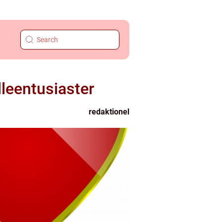
leentusiaster
redaktionel