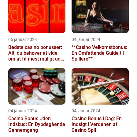
05 januar 2024
04 januar 2024
Bedste casino bonusser:
**Casino Velkomstbonus:
Alt, du behøver at vide
En Omfattende Guide til
om at få mest muligt ud
Spillere**
af dine casino
spiloplevelse...
04 januar 2024
04 januar 2024
Casino Bonus Uden
Casino Bonus i Dag: En
Indskud: En Dybdegående
Indsigt i Verdenen af
Gennemgang
Casino Spil