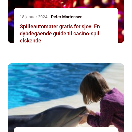
18 januar 2024
Peter Mortensen
Spilleautomater gratis for sjov: En
dybdegående guide til casino-spil
elskende