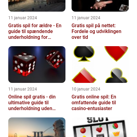
11 januar 2024
11 januar 2024
Gratis spil for ældre - En
Gratis spil på nettet:
guide til spændende
Fordele og udviklingen
underholdning for
over tid
casinoentusiaster
11 januar 2024
10 januar 2024
Online spil gratis - din
Gratis online spil: En
ultimative guide til
omfattende guide til
underholdning uden
casino-entusiaster
omkostninger