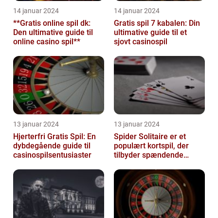
14 januar 2024
14 januar 2024
**Gratis online spil dk:
Gratis spil 7 kabalen: Din
Den ultimative guide til
ultimative guide til et
online casino spil**
sjovt casinospil
13 januar 2024
13 januar 2024
Hjerterfri Gratis Spil: En
Spider Solitaire er et
dybdegående guide til
populært kortspil, der
casinospilsentusiaster
tilbyder spændende
udfordringer og timer
med underhold...