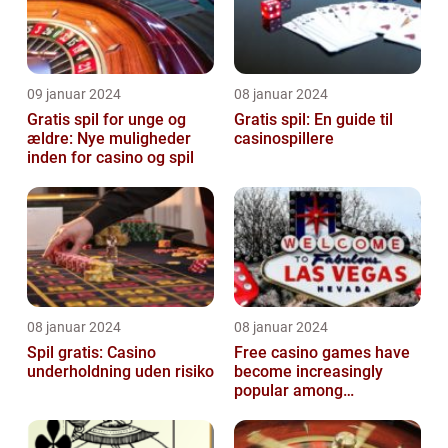
09 januar 2024
08 januar 2024
Gratis spil for unge og
Gratis spil: En guide til
ældre: Nye muligheder
casinospillere
inden for casino og spil
08 januar 2024
08 januar 2024
Spil gratis: Casino
Free casino games have
underholdning uden risiko
become increasingly
popular among
individuals who are
interested in casino an...