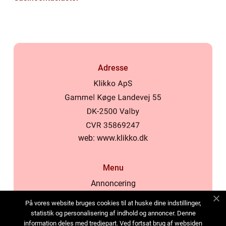
Adresse
web:
www.klikko.dk
Menu
Annoncering
Om os
På vores website bruges cookies til at huske dine indstillinger,
Cookies
statistik og personalisering af indhold og annoncer. Denne
information deles med tredjepart. Ved fortsat brug af websiden
Kontakt os