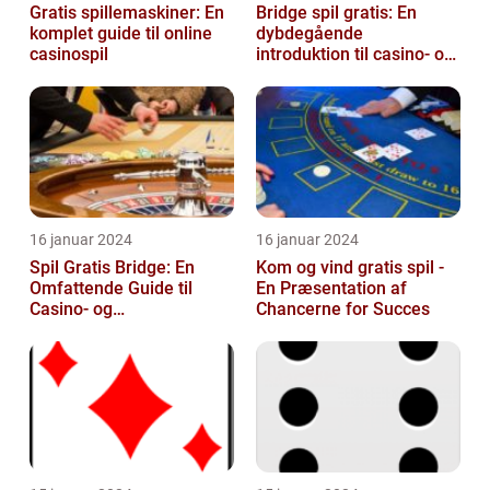
Gratis spillemaskiner: En
Bridge spil gratis: En
komplet guide til online
dybdegående
casinospil
introduktion til casino- og
spilleelskere
16 januar 2024
16 januar 2024
Spil Gratis Bridge: En
Kom og vind gratis spil -
Omfattende Guide til
En Præsentation af
Casino- og
Chancerne for Succes
Spilentusiaster