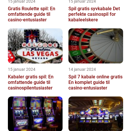
15 januar 2024
15 januar 2024
Gratis Roulette spil: En
Spil gratis syvkabale Det
omfattende guide til
perfekte casinospil for
casino-entusiaster
kabaleelskere
15 januar 2024
14 januar 2024
Kabaler gratis spil: En
Spil 7 kabale online gratis
omfattende guide til
En komplet guide til
casinospilentusiaster
casino-entusiaster