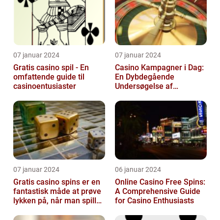
07 januar 2024
07 januar 2024
Gratis casino spil - En
Casino Kampagner i Dag:
omfattende guide til
En Dybdegående
casinoentusiaster
Undersøgelse af
Spændende Tilbud for
Casino-entusiaster
07 januar 2024
06 januar 2024
Gratis casino spins er en
Online Casino Free Spins:
fantastisk måde at prøve
A Comprehensive Guide
lykken på, når man spiller
for Casino Enthusiasts
casino spil