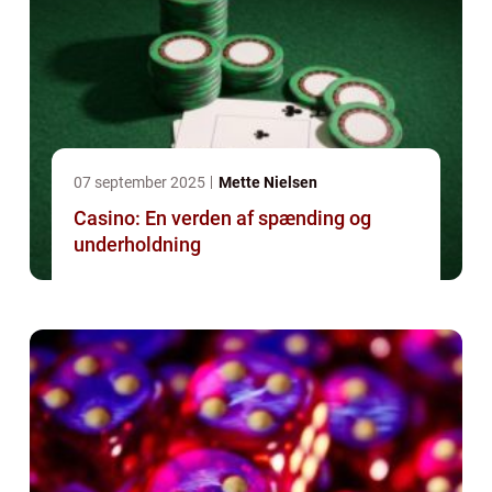
07 september 2025
Mette Nielsen
Casino: En verden af spænding og
underholdning