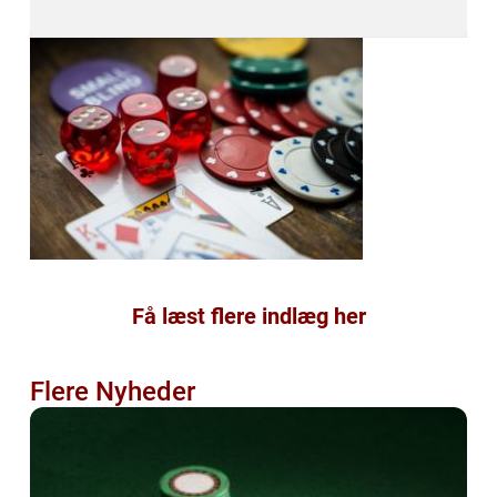
Få læst flere indlæg her
Flere Nyheder