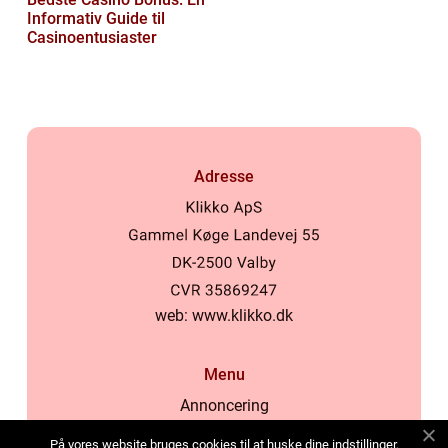
Informativ Guide til
Casinoentusiaster
Adresse
web:
www.klikko.dk
Menu
Annoncering
Om os
På vores website bruges cookies til at huske dine indstillinger,