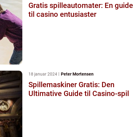
Gratis spilleautomater: En guide
til casino entusiaster
18 januar 2024
Peter Mortensen
Spillemaskiner Gratis: Den
Ultimative Guide til Casino-spil