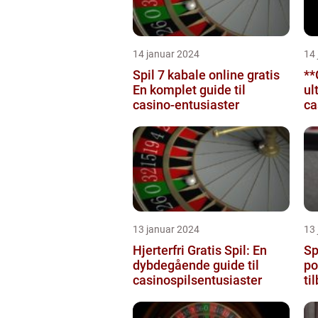
14 januar 2024
14
Spil 7 kabale online gratis
**
En komplet guide til
ul
casino-entusiaster
ca
13 januar 2024
13
Hjerterfri Gratis Spil: En
Sp
dybdegående guide til
po
casinospilsentusiaster
ti
ud
un