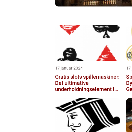
17 januar 2024
17
Gratis slots spillemaskiner:
Sp
Det ultimative
D
underholdningselement i
Ge
casinoverdenen
Po