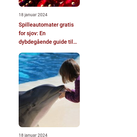
18 januar 2024
Spilleautomater gratis
for sjov: En
dybdegående guide til
casino-spil elskende
18 januar 2024