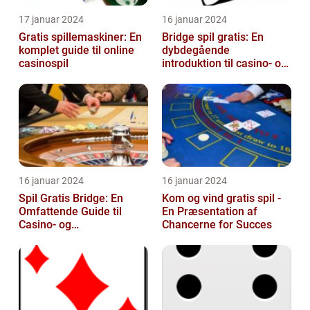
17 januar 2024
16 januar 2024
Gratis spillemaskiner: En
Bridge spil gratis: En
komplet guide til online
dybdegående
casinospil
introduktion til casino- og
spilleelskere
16 januar 2024
16 januar 2024
Spil Gratis Bridge: En
Kom og vind gratis spil -
Omfattende Guide til
En Præsentation af
Casino- og
Chancerne for Succes
Spilentusiaster