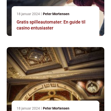
18 januar 2024
Peter Mortensen
Gratis spilleautomater: En guide til
casino entusiaster
18 januar 2024
Peter Mortensen