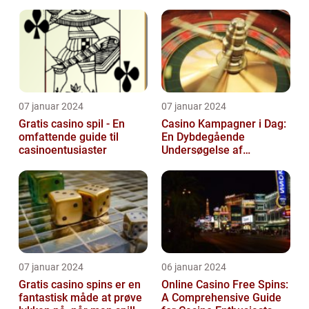
individuals who are
interested in casino an...
07 januar 2024
07 januar 2024
Gratis casino spil - En
Casino Kampagner i Dag:
omfattende guide til
En Dybdegående
casinoentusiaster
Undersøgelse af
Spændende Tilbud for
Casino-entusiaster
07 januar 2024
06 januar 2024
Gratis casino spins er en
Online Casino Free Spins:
fantastisk måde at prøve
A Comprehensive Guide