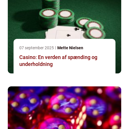
07 september 2025
Mette Nielsen
Casino: En verden af spænding og
underholdning