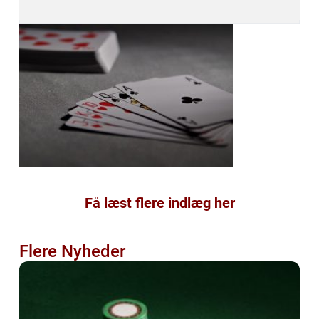
Få læst flere indlæg her
Flere Nyheder