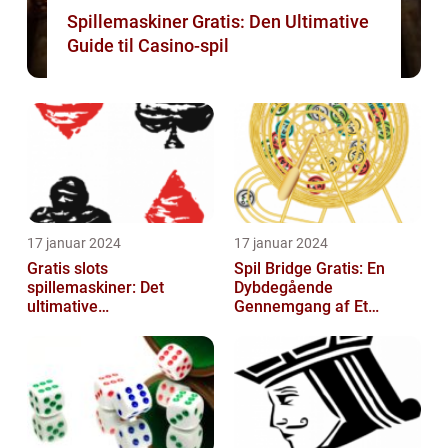
Spillemaskiner Gratis: Den Ultimative
Guide til Casino-spil
17 januar 2024
17 januar 2024
Gratis slots
Spil Bridge Gratis: En
spillemaskiner: Det
Dybdegående
ultimative
Gennemgang af Et
underholdningselement i
Populært Casino Spil
casinoverdenen