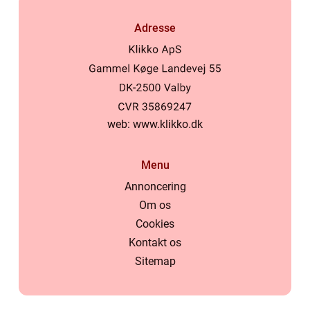
Adresse
web:
www.klikko.dk
Menu
Annoncering
Om os
Cookies
Kontakt os
Sitemap