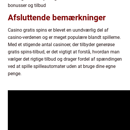
bonusser og tilbud
Afsluttende bemærkninger
Casino gratis spins er blevet en uundværlig del af
casino-verdenen og er meget populære blandt spillerne.
Med et stigende antal casinoer, der tilbyder generøse
gratis spins-tilbud, er det vigtigt at forstå, hvordan man
vælger det rigtige tilbud og drager fordel af spændingen
ved at spille spilleautomater uden at bruge dine egne
penge.