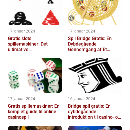
17 januar 2024
17 januar 2024
Gratis slots
Spil Bridge Gratis: En
spillemaskiner: Det
Dybdegående
ultimative
Gennemgang af Et
underholdningselement i
Populært Casino Spil
casinoverdenen
17 januar 2024
16 januar 2024
Gratis spillemaskiner: En
Bridge spil gratis: En
komplet guide til online
dybdegående
casinospil
introduktion til casino- og
spilleelskere