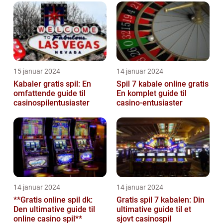
15 januar 2024
14 januar 2024
Kabaler gratis spil: En
Spil 7 kabale online gratis
omfattende guide til
En komplet guide til
casinospilentusiaster
casino-entusiaster
14 januar 2024
14 januar 2024
**Gratis online spil dk:
Gratis spil 7 kabalen: Din
Den ultimative guide til
ultimative guide til et
online casino spil**
sjovt casinospil