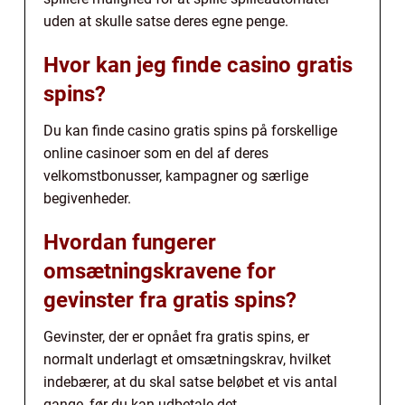
uden at skulle satse deres egne penge.
Hvor kan jeg finde casino gratis
spins?
Du kan finde casino gratis spins på forskellige
online casinoer som en del af deres
velkomstbonusser, kampagner og særlige
begivenheder.
Hvordan fungerer
omsætningskravene for
gevinster fra gratis spins?
Gevinster, der er opnået fra gratis spins, er
normalt underlagt et omsætningskrav, hvilket
indebærer, at du skal satse beløbet et vis antal
gange, før du kan udbetale det.