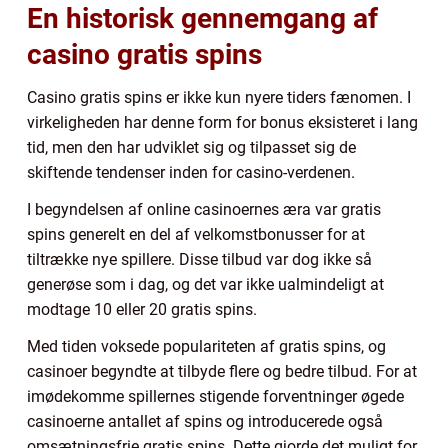
En historisk gennemgang af
casino gratis spins
Casino gratis spins er ikke kun nyere tiders fænomen. I
virkeligheden har denne form for bonus eksisteret i lang
tid, men den har udviklet sig og tilpasset sig de
skiftende tendenser inden for casino-verdenen.
I begyndelsen af online casinoernes æra var gratis
spins generelt en del af velkomstbonusser for at
tiltrække nye spillere. Disse tilbud var dog ikke så
generøse som i dag, og det var ikke ualmindeligt at
modtage 10 eller 20 gratis spins.
Med tiden voksede populariteten af gratis spins, og
casinoer begyndte at tilbyde flere og bedre tilbud. For at
imødekomme spillernes stigende forventninger øgede
casinoerne antallet af spins og introducerede også
omsætningsfrie gratis spins. Dette gjorde det muligt for