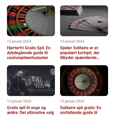
13 januar 2024
13 januar 2024
Hjerterfri Gratis Spil: En
Spider Solitaire er et
dybdegående guide til
populært kortspil, der
casinospilsentusiaster
tilbyder spændende
udfordringer og timer
med underhold...
13 januar 2024
12 januar 2024
Gratis spil til unge og
Solitaire spil gratis: En
ældre: Det ultimative valg
omfattende guide til