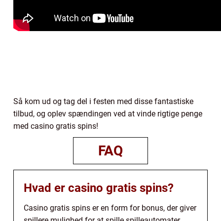
Så kom ud og tag del i festen med disse fantastiske
tilbud, og oplev spændingen ved at vinde rigtige penge
med casino gratis spins!
FAQ
Hvad er casino gratis spins?
Casino gratis spins er en form for bonus, der giver
spillere mulighed for at spille spilleautomater