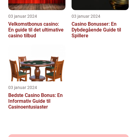
03 januar 2024
03 januar 2024
Velkomstbonus casino:
Casino Bonusser: En
En guide til det ultimative
Dybdegående Guide til
casino tilbud
Spillere
03 januar 2024
Bedste Casino Bonus: En
Informativ Guide til
Casinoentusiaster