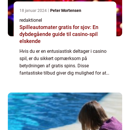
18 januar 2024
Peter Mortensen
redaktionel
Spilleautomater gratis for sjov: En
dybdegående guide til casino-spil
elskende
Hvis du er en entusiastisk deltager i casino
spil, er du sikkert opmærksom på
betydningen af gratis spins. Disse
fantastiske tilbud giver dig mulighed for at
glæde dig over spilleautomater uden at
bruge dine egne penge. Men før du kaster
dig ud i den...