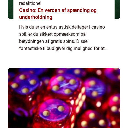
redaktionel
Casino: En verden af spænding og
underholdning
Hvis du er en entusiastisk deltager i casino
spil, er du sikkert opmærksom på
betydningen af gratis spins. Disse
fantastiske tilbud giver dig mulighed for at
glæde dig over spilleautomater uden at
bruge dine egne penge. Men før du kaster
dig ud i den...