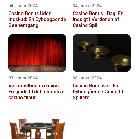
04 januar 2024
04 januar 2024
Casino Bonus Uden
Casino Bonus i Dag: En
Indskud: En Dybdegående
Indsigt i Verdenen af
Gennemgang
Casino Spil
03 januar 2024
03 januar 2024
Velkomstbonus casino:
Casino Bonusser: En
En guide til det ultimative
Dybdegående Guide til
casino tilbud
Spillere