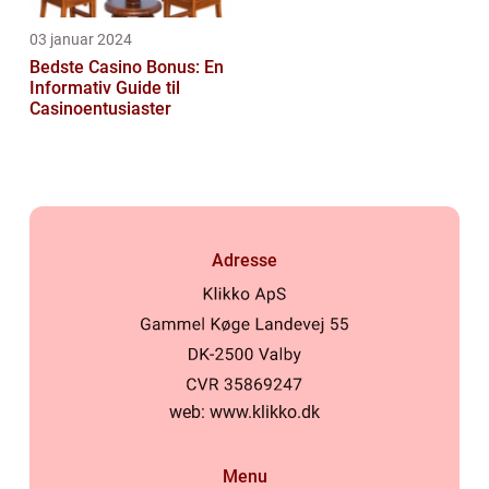
03 januar 2024
Bedste Casino Bonus: En
Informativ Guide til
Casinoentusiaster
Adresse
web:
www.klikko.dk
Menu