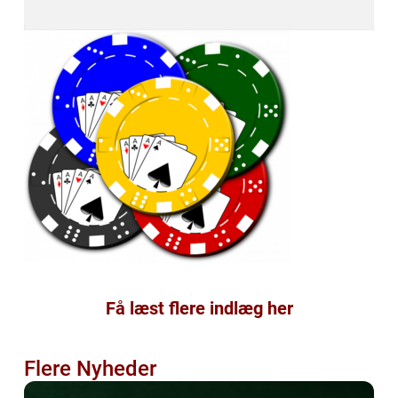
Få læst flere indlæg her
Flere Nyheder