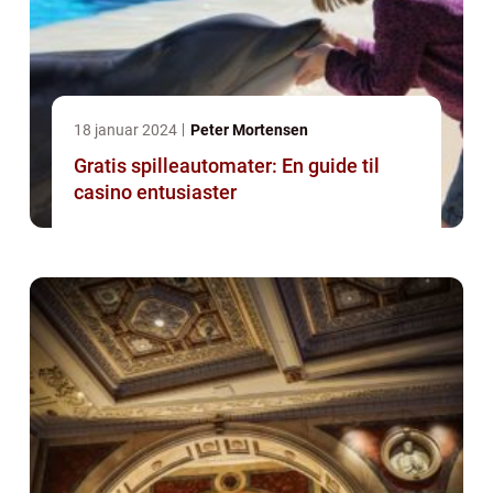
18 januar 2024
Peter Mortensen
Gratis spilleautomater: En guide til
casino entusiaster