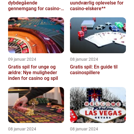
dybdegående
uundværlig oplevelse for
gennemgang for casino-
casino-elskere**
og spilentusiaster
09 januar 2024
08 januar 2024
Gratis spil for unge og
Gratis spil: En guide til
ældre: Nye muligheder
casinospillere
inden for casino og spil
08 januar 2024
08 januar 2024