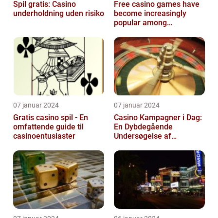
Spil gratis: Casino
Free casino games have
underholdning uden risiko
become increasingly
popular among
individuals who are
interested in casino an...
07 januar 2024
07 januar 2024
Gratis casino spil - En
Casino Kampagner i Dag:
omfattende guide til
En Dybdegående
casinoentusiaster
Undersøgelse af
Spændende Tilbud for
Casino-entusiaster