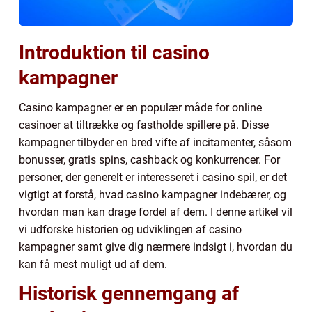
Introduktion til casino
kampagner
Casino kampagner er en populær måde for online
casinoer at tiltrække og fastholde spillere på. Disse
kampagner tilbyder en bred vifte af incitamenter, såsom
bonusser, gratis spins, cashback og konkurrencer. For
personer, der generelt er interesseret i casino spil, er det
vigtigt at forstå, hvad casino kampagner indebærer, og
hvordan man kan drage fordel af dem. I denne artikel vil
vi udforske historien og udviklingen af casino
kampagner samt give dig nærmere indsigt i, hvordan du
kan få mest muligt ud af dem.
Historisk gennemgang af