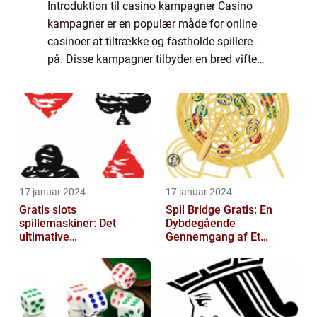
Introduktion til casino kampagner Casino
kampagner er en populær måde for online
casinoer at tiltrække og fastholde spillere
på. Disse kampagner tilbyder en bred vifte
af incitamenter, såsom bonusser, gratis
spins, cashback og konkurrencer. For
perso...
17 januar 2024
17 januar 2024
Gratis slots
Spil Bridge Gratis: En
spillemaskiner: Det
Dybdegående
ultimative
Gennemgang af Et
underholdningselement i
Populært Casino Spil
casinoverdenen