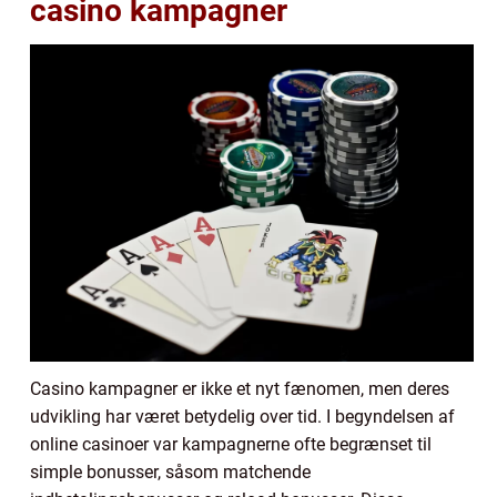
casino kampagner
Casino kampagner er ikke et nyt fænomen, men deres
udvikling har været betydelig over tid. I begyndelsen af
online casinoer var kampagnerne ofte begrænset til
simple bonusser, såsom matchende