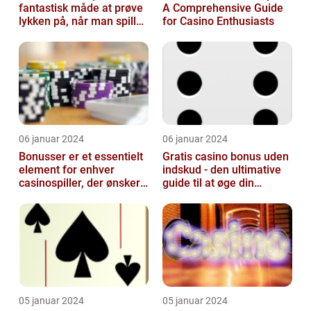
fantastisk måde at prøve
A Comprehensive Guide
lykken på, når man spiller
for Casino Enthusiasts
casino spil
06 januar 2024
06 januar 2024
Bonusser er et essentielt
Gratis casino bonus uden
element for enhver
indskud - den ultimative
casinospiller, der ønsker
guide til at øge din
at maksimere deres
gevinst uden at risikere
oplevelse ...
dine...
05 januar 2024
05 januar 2024