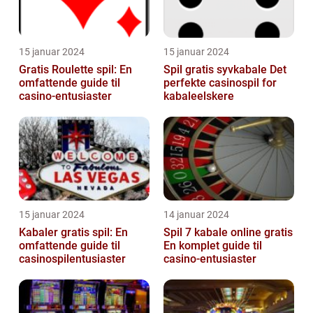
15 januar 2024
15 januar 2024
Gratis Roulette spil: En
Spil gratis syvkabale Det
omfattende guide til
perfekte casinospil for
casino-entusiaster
kabaleelskere
15 januar 2024
14 januar 2024
Kabaler gratis spil: En
Spil 7 kabale online gratis
omfattende guide til
En komplet guide til
casinospilentusiaster
casino-entusiaster