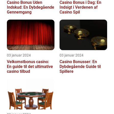
Casino Bonus Uden
Casino Bonus i Dag: En
Indskud: En Dybdegående
Indsigt i Verdenen af
Gennemgang
Casino Spil
03 januar 2024
03 januar 2024
Velkomstbonus casino:
Casino Bonusser: En
En guide til det ultimative
Dybdegående Guide til
casino tilbud
Spillere