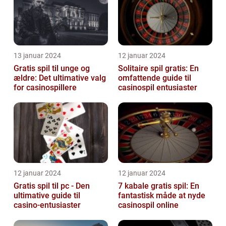
13 januar 2024
12 januar 2024
Gratis spil til unge og
Solitaire spil gratis: En
ældre: Det ultimative valg
omfattende guide til
for casinospillere
casinospil entusiaster
12 januar 2024
12 januar 2024
Gratis spil til pc - Den
7 kabale gratis spil: En
ultimative guide til
fantastisk måde at nyde
casino-entusiaster
casinospil online