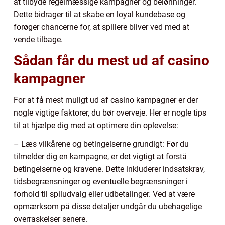
at tilbyde regelmæssige kampagner og belønninger.
Dette bidrager til at skabe en loyal kundebase og
forøger chancerne for, at spillere bliver ved med at
vende tilbage.
Sådan får du mest ud af casino
kampagner
For at få mest muligt ud af casino kampagner er der
nogle vigtige faktorer, du bør overveje. Her er nogle tips
til at hjælpe dig med at optimere din oplevelse:
– Læs vilkårene og betingelserne grundigt: Før du
tilmelder dig en kampagne, er det vigtigt at forstå
betingelserne og kravene. Dette inkluderer indsatskrav,
tidsbegrænsninger og eventuelle begrænsninger i
forhold til spiludvalg eller udbetalinger. Ved at være
opmærksom på disse detaljer undgår du ubehagelige
overraskelser senere.