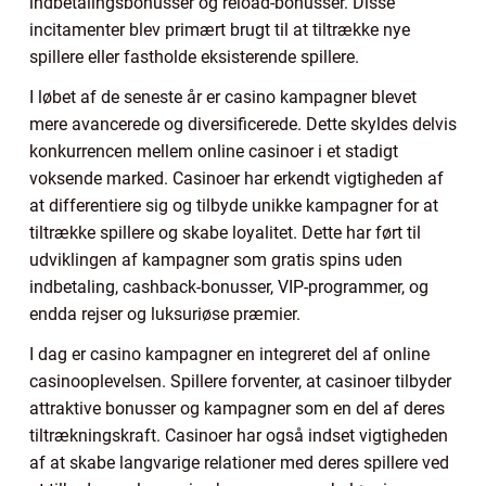
indbetalingsbonusser og reload-bonusser. Disse
incitamenter blev primært brugt til at tiltrække nye
spillere eller fastholde eksisterende spillere.
I løbet af de seneste år er casino kampagner blevet
mere avancerede og diversificerede. Dette skyldes delvis
konkurrencen mellem online casinoer i et stadigt
voksende marked. Casinoer har erkendt vigtigheden af
at differentiere sig og tilbyde unikke kampagner for at
tiltrække spillere og skabe loyalitet. Dette har ført til
udviklingen af kampagner som gratis spins uden
indbetaling, cashback-bonusser, VIP-programmer, og
endda rejser og luksuriøse præmier.
I dag er casino kampagner en integreret del af online
casinooplevelsen. Spillere forventer, at casinoer tilbyder
attraktive bonusser og kampagner som en del af deres
tiltrækningskraft. Casinoer har også indset vigtigheden
af at skabe langvarige relationer med deres spillere ved