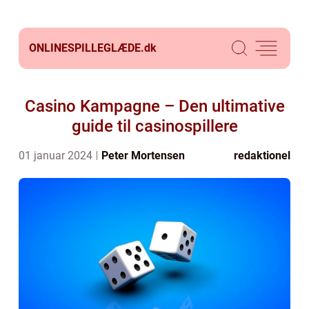
ONLINESPILLEGLÆDE.
dk
Casino Kampagne – Den ultimative
guide til casinospillere
01 januar 2024
Peter Mortensen
redaktionel