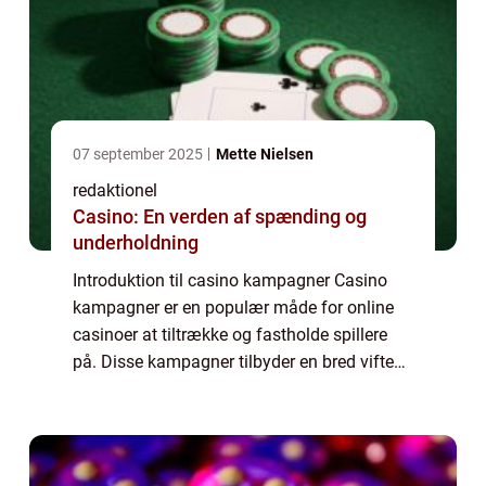
07 september 2025
Mette Nielsen
redaktionel
Casino: En verden af spænding og
underholdning
Introduktion til casino kampagner Casino
kampagner er en populær måde for online
casinoer at tiltrække og fastholde spillere
på. Disse kampagner tilbyder en bred vifte
af incitamenter, såsom bonusser, gratis
spins, cashback og konkurrencer. For
perso...