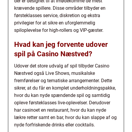
der er designet til at imødekomme de mest
krævende spillere. Disse områder tilbyder en
førsteklasses service, diskretion og ekstra
privilegier for at sikre en uforglemmelig
spiloplevelse for high-rollers og VIP-gæster.
Hvad kan jeg forvente udover
spil på Casino Næstved?
Udover det store udvalg af spil tilbyder Casino
Næstved også Live Shows, musikalske
fremførelser og tematiske arrangementer. Dette
sikrer, at du får en komplet underholdningspakke,
hvor du kan nyde spændende spil og samtidig
opleve førsteklasses live-oplevelser. Derudover
har casinoet en restaurant, hvor du kan nyde
lækre retter samt en bar, hvor du kan slappe af og
nyde forfriskende drinks eller cocktails.