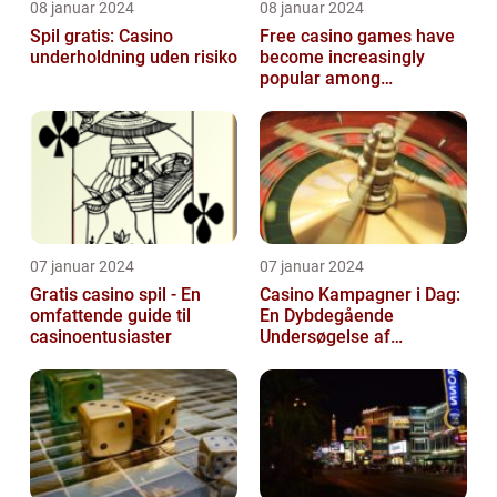
08 januar 2024
08 januar 2024
Spil gratis: Casino
Free casino games have
underholdning uden risiko
become increasingly
popular among
individuals who are
interested in casino an...
07 januar 2024
07 januar 2024
Gratis casino spil - En
Casino Kampagner i Dag:
omfattende guide til
En Dybdegående
casinoentusiaster
Undersøgelse af
Spændende Tilbud for
Casino-entusiaster