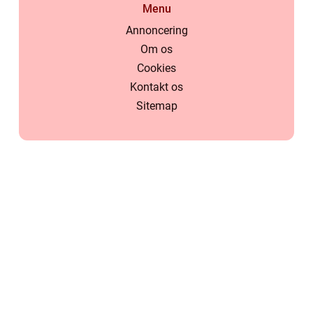
Menu
Annoncering
Om os
Cookies
Kontakt os
Sitemap