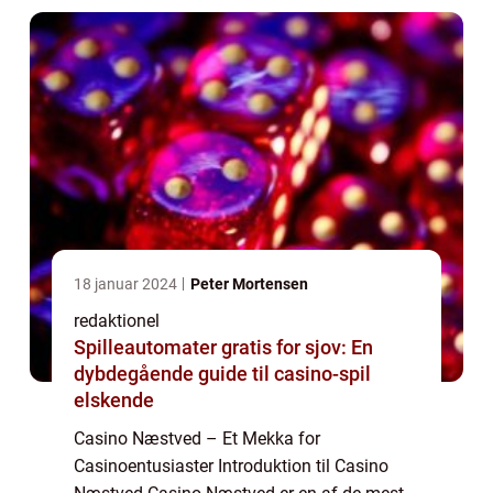
spilopl...
18 januar 2024
Peter Mortensen
redaktionel
Spilleautomater gratis for sjov: En
dybdegående guide til casino-spil
elskende
Casino Næstved – Et Mekka for
Casinoentusiaster Introduktion til Casino