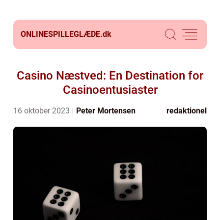
ONLINESPILLEGLÆDE.
dk
Casino Næstved: En Destination for
Casinoentusiaster
16 oktober 2023
Peter Mortensen
redaktionel