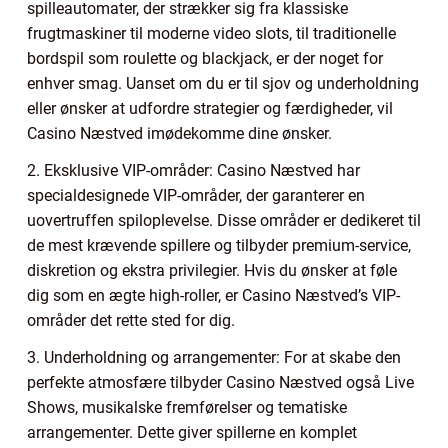
spilleautomater, der strækker sig fra klassiske
frugtmaskiner til moderne video slots, til traditionelle
bordspil som roulette og blackjack, er der noget for
enhver smag. Uanset om du er til sjov og underholdning
eller ønsker at udfordre strategier og færdigheder, vil
Casino Næstved imødekomme dine ønsker.
2. Eksklusive VIP-områder: Casino Næstved har
specialdesignede VIP-områder, der garanterer en
uovertruffen spiloplevelse. Disse områder er dedikeret til
de mest krævende spillere og tilbyder premium-service,
diskretion og ekstra privilegier. Hvis du ønsker at føle
dig som en ægte high-roller, er Casino Næstved’s VIP-
områder det rette sted for dig.
3. Underholdning og arrangementer: For at skabe den
perfekte atmosfære tilbyder Casino Næstved også Live
Shows, musikalske fremførelser og tematiske
arrangementer. Dette giver spillerne en komplet