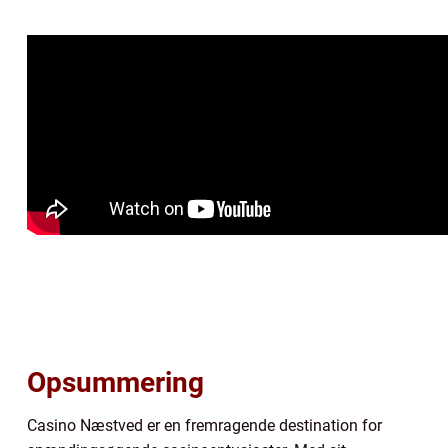
Opsummering
Casino Næstved er en fremragende destination for