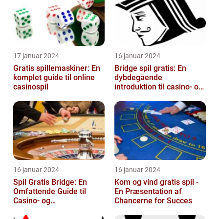
17 januar 2024
16 januar 2024
Gratis spillemaskiner: En
Bridge spil gratis: En
komplet guide til online
dybdegående
casinospil
introduktion til casino- og
spilleelskere
16 januar 2024
16 januar 2024
Spil Gratis Bridge: En
Kom og vind gratis spil -
Omfattende Guide til
En Præsentation af
Casino- og
Chancerne for Succes
Spilentusiaster