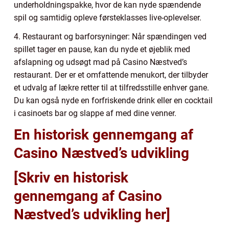
underholdningspakke, hvor de kan nyde spændende
spil og samtidig opleve førsteklasses live-oplevelser.
4. Restaurant og barforsyninger: Når spændingen ved
spillet tager en pause, kan du nyde et øjeblik med
afslapning og udsøgt mad på Casino Næstved’s
restaurant. Der er et omfattende menukort, der tilbyder
et udvalg af lækre retter til at tilfredsstille enhver gane.
Du kan også nyde en forfriskende drink eller en cocktail
i casinoets bar og slappe af med dine venner.
En historisk gennemgang af
Casino Næstved’s udvikling
[Skriv en historisk
gennemgang af Casino
Næstved’s udvikling her]