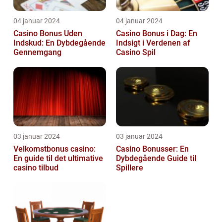
04 januar 2024
04 januar 2024
Casino Bonus Uden
Casino Bonus i Dag: En
Indskud: En Dybdegående
Indsigt i Verdenen af
Gennemgang
Casino Spil
03 januar 2024
03 januar 2024
Velkomstbonus casino:
Casino Bonusser: En
En guide til det ultimative
Dybdegående Guide til
casino tilbud
Spillere