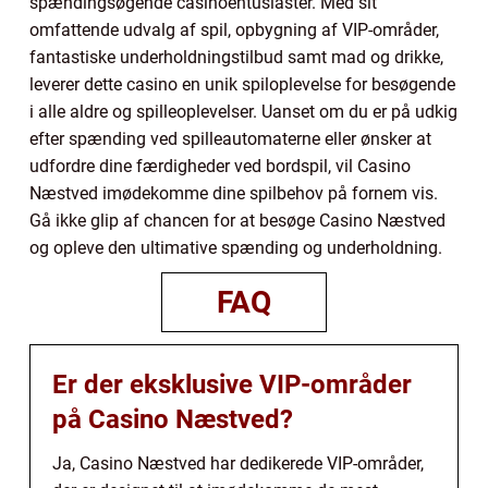
spændingsøgende casinoentusiaster. Med sit
omfattende udvalg af spil, opbygning af VIP-områder,
fantastiske underholdningstilbud samt mad og drikke,
leverer dette casino en unik spiloplevelse for besøgende
i alle aldre og spilleoplevelser. Uanset om du er på udkig
efter spænding ved spilleautomaterne eller ønsker at
udfordre dine færdigheder ved bordspil, vil Casino
Næstved imødekomme dine spilbehov på fornem vis.
Gå ikke glip af chancen for at besøge Casino Næstved
og opleve den ultimative spænding og underholdning.
FAQ
Er der eksklusive VIP-områder
på Casino Næstved?
Ja, Casino Næstved har dedikerede VIP-områder,