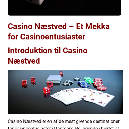
Casino Næstved – Et Mekka
for Casinoentusiaster
Introduktion til Casino
Næstved
Casino Næstved er en af de mest givende destinationer
for casinoentusiaster i Danmark. Beliggende i hjertet af