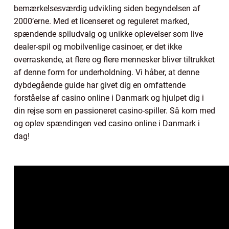
bemærkelsesværdig udvikling siden begyndelsen af
2000’erne. Med et licenseret og reguleret marked,
spændende spiludvalg og unikke oplevelser som live
dealer-spil og mobilvenlige casinoer, er det ikke
overraskende, at flere og flere mennesker bliver tiltrukket
af denne form for underholdning. Vi håber, at denne
dybdegående guide har givet dig en omfattende
forståelse af casino online i Danmark og hjulpet dig i
din rejse som en passioneret casino-spiller. Så kom med
og oplev spændingen ved casino online i Danmark i
dag!