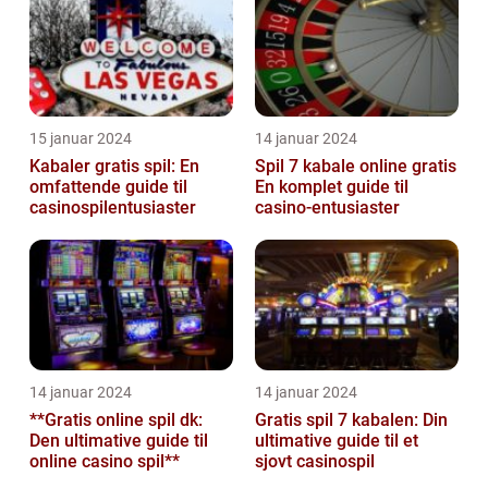
15 januar 2024
14 januar 2024
Kabaler gratis spil: En
Spil 7 kabale online gratis
omfattende guide til
En komplet guide til
casinospilentusiaster
casino-entusiaster
14 januar 2024
14 januar 2024
**Gratis online spil dk:
Gratis spil 7 kabalen: Din
Den ultimative guide til
ultimative guide til et
online casino spil**
sjovt casinospil