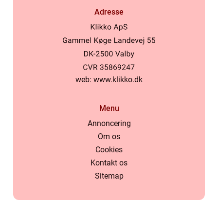
Adresse
web:
www.klikko.dk
Menu
Annoncering
Om os
Cookies
Kontakt os
Sitemap