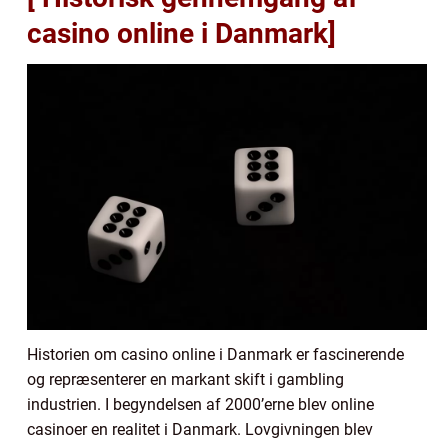
casino online i Danmark]
Historien om casino online i Danmark er fascinerende
og repræsenterer en markant skift i gambling
industrien. I begyndelsen af 2000’erne blev online
casinoer en realitet i Danmark. Lovgivningen blev