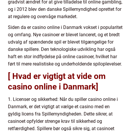
gradvist ændret for at give tilladelse til online gambling,
og i 2012 blev den danske Spillemyndighed oprettet for
at regulere og overvåge markedet.
Siden da er casino online i Danmark vokset i popularitet
og omfang. Nye casinoer er blevet lanceret, og et bredt
udvalg af spændende spil er blevet tilgængelige for
danske spillere. Den teknologiske udvikling har også
haft en stor indflydelse på online casinoer, hvilket har
ført til mere realistiske og underholdende spiloplevelser.
[ Hvad er vigtigt at vide om
casino online i Danmark]
1. Licenser og sikkerhed: Når du spiller casino online i
Danmark, er det vigtigt at vælge et casino med en
gyldig licens fra Spillemyndigheden. Dette sikrer, at
casinoet opfylder strenge krav til sikkerhed og
retfærdighed. Spillere bør også sikre sig, at casinoet