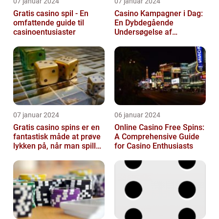
07 januar 2024
07 januar 2024
Gratis casino spil - En
Casino Kampagner i Dag:
omfattende guide til
En Dybdegående
casinoentusiaster
Undersøgelse af
Spændende Tilbud for
Casino-entusiaster
07 januar 2024
06 januar 2024
Gratis casino spins er en
Online Casino Free Spins:
fantastisk måde at prøve
A Comprehensive Guide
lykken på, når man spiller
for Casino Enthusiasts
casino spil