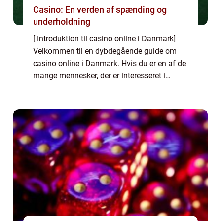
Casino: En verden af spænding og
underholdning
[ Introduktion til casino online i Danmark]
Velkommen til en dybdegående guide om
casino online i Danmark. Hvis du er en af de
mange mennesker, der er interesseret i
casino spil, er denne artikel netop
skræddersyet til dig. Her vil vi udforske hvad
c...