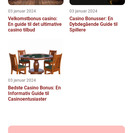
03 januar 2024
03 januar 2024
Velkomstbonus casino:
Casino Bonusser: En
En guide til det ultimative
Dybdegående Guide til
casino tilbud
Spillere
03 januar 2024
Bedste Casino Bonus: En
Informativ Guide til
Casinoentusiaster