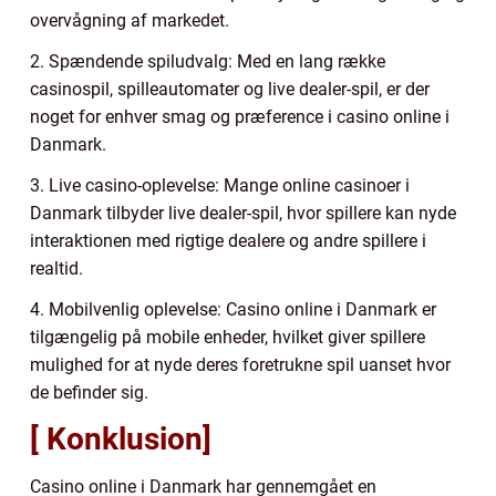
overvågning af markedet.
2. Spændende spiludvalg: Med en lang række
casinospil, spilleautomater og live dealer-spil, er der
noget for enhver smag og præference i casino online i
Danmark.
3. Live casino-oplevelse: Mange online casinoer i
Danmark tilbyder live dealer-spil, hvor spillere kan nyde
interaktionen med rigtige dealere og andre spillere i
realtid.
4. Mobilvenlig oplevelse: Casino online i Danmark er
tilgængelig på mobile enheder, hvilket giver spillere
mulighed for at nyde deres foretrukne spil uanset hvor
de befinder sig.
[ Konklusion]
Casino online i Danmark har gennemgået en