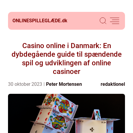
ONLINESPILLEGLÆDE.
dk
Casino online i Danmark: En
dybdegående guide til spændende
spil og udviklingen af online
casinoer
30 oktober 2023
Peter Mortensen
redaktionel