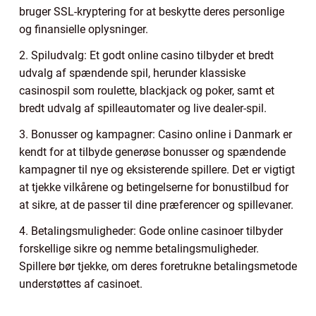
bruger SSL-kryptering for at beskytte deres personlige
og finansielle oplysninger.
2. Spiludvalg: Et godt online casino tilbyder et bredt
udvalg af spændende spil, herunder klassiske
casinospil som roulette, blackjack og poker, samt et
bredt udvalg af spilleautomater og live dealer-spil.
3. Bonusser og kampagner: Casino online i Danmark er
kendt for at tilbyde generøse bonusser og spændende
kampagner til nye og eksisterende spillere. Det er vigtigt
at tjekke vilkårene og betingelserne for bonustilbud for
at sikre, at de passer til dine præferencer og spillevaner.
4. Betalingsmuligheder: Gode online casinoer tilbyder
forskellige sikre og nemme betalingsmuligheder.
Spillere bør tjekke, om deres foretrukne betalingsmetode
understøttes af casinoet.