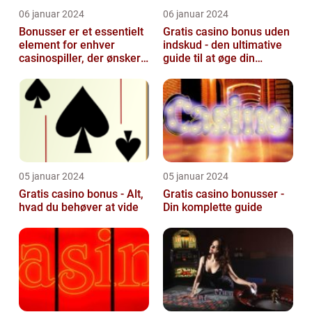
06 januar 2024
06 januar 2024
Bonusser er et essentielt
Gratis casino bonus uden
element for enhver
indskud - den ultimative
casinospiller, der ønsker
guide til at øge din
at maksimere deres
gevinst uden at risikere
oplevelse ...
dine...
05 januar 2024
05 januar 2024
Gratis casino bonus - Alt,
Gratis casino bonusser -
hvad du behøver at vide
Din komplette guide