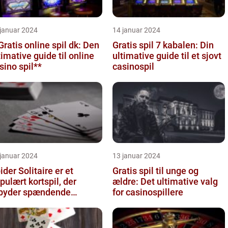
 januar 2024
14 januar 2024
Gratis online spil dk: Den
Gratis spil 7 kabalen: Din
timative guide til online
ultimative guide til et sjovt
sino spil**
casinospil
 januar 2024
13 januar 2024
ider Solitaire er et
Gratis spil til unge og
pulært kortspil, der
ældre: Det ultimative valg
lbyder spændende
for casinospillere
fordringer og timer med
derhold...