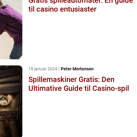
Gratis spilleautomater: En guide
til casino entusiaster
18 januar 2024
Peter Mortensen
Spillemaskiner Gratis: Den
Ultimative Guide til Casino-spil