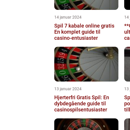
14 januar 2024
14
Spil 7 kabale online gratis
**
En komplet guide til
ul
casino-entusiaster
ca
13 januar 2024
13
Hjerterfri Gratis Spil: En
Sp
dybdegående guide til
po
casinospilsentusiaster
ti
ud
un