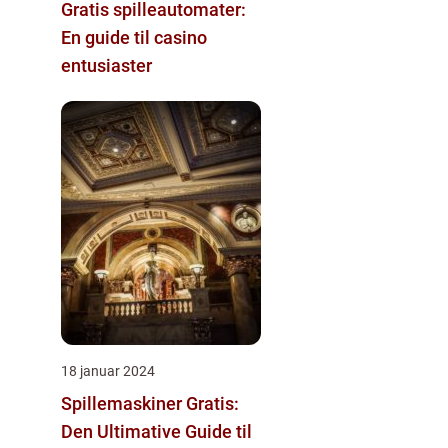
Gratis spilleautomater:
En guide til casino
entusiaster
18 januar 2024
Spillemaskiner Gratis:
Den Ultimative Guide til