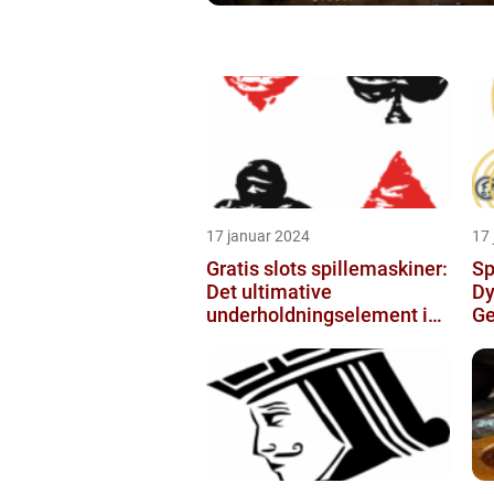
17 januar 2024
17
Gratis slots spillemaskiner:
Sp
Det ultimative
D
underholdningselement i
Ge
casinoverdenen
Po