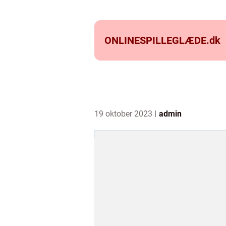
ONLINESPILLEGLÆDE.
dk
19 oktober 2023
admin