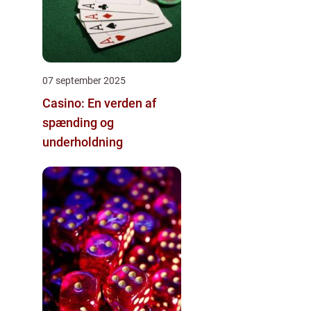
07 september 2025
Casino: En verden af
spænding og
underholdning