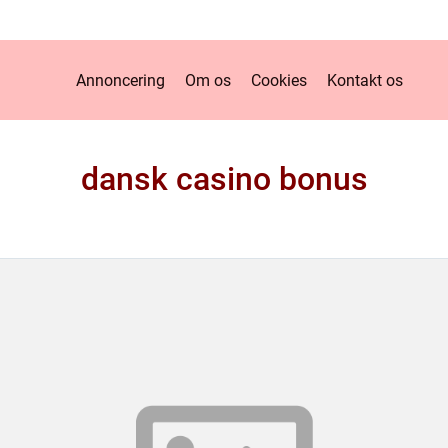
Annoncering
Om os
Cookies
Kontakt os
dansk casino bonus