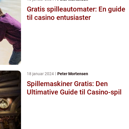
Gratis spilleautomater: En guide
til casino entusiaster
18 januar 2024
Peter Mortensen
Spillemaskiner Gratis: Den
Ultimative Guide til Casino-spil