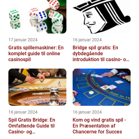
17 januar 2024
16 januar 2024
Gratis spillemaskiner: En
Bridge spil gratis: En
komplet guide til online
dybdegående
casinospil
introduktion til casino- og
spilleelskere
16 januar 2024
16 januar 2024
Spil Gratis Bridge: En
Kom og vind gratis spil -
Omfattende Guide til
En Præsentation af
Casino- og
Chancerne for Succes
Spilentusiaster