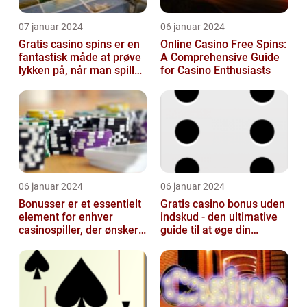
07 januar 2024
06 januar 2024
Gratis casino spins er en
Online Casino Free Spins:
fantastisk måde at prøve
A Comprehensive Guide
lykken på, når man spiller
for Casino Enthusiasts
casino spil
06 januar 2024
06 januar 2024
Bonusser er et essentielt
Gratis casino bonus uden
element for enhver
indskud - den ultimative
casinospiller, der ønsker
guide til at øge din
at maksimere deres
gevinst uden at risikere
oplevelse ...
dine...