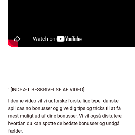
: [INDSÆT BESKRIVELSE AF VIDEO]
I denne video vil vi udforske forskellige typer danske
spil casino bonusser og give dig tips og tricks til at få
mest muligt ud af dine bonusser. Vi vil også diskutere,
hvordan du kan spotte de bedste bonusser og undgå
fælder.