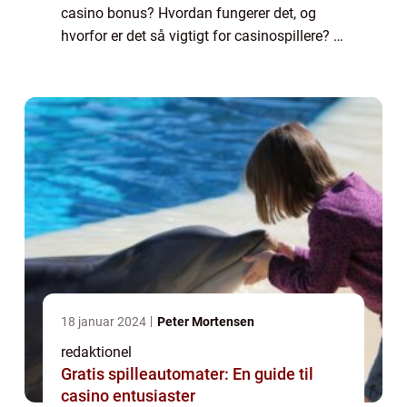
casino bonus? Hvordan fungerer det, og
hvorfor er det så vigtigt for casinospillere? I
denne artikel vil vi dykke ned i den
spændende verden af danske spil casino
bonus ...
18 januar 2024
Peter Mortensen
redaktionel
Gratis spilleautomater: En guide til
casino entusiaster