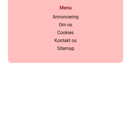
Menu
Annoncering
Om os
Cookies
Kontakt os
Sitemap