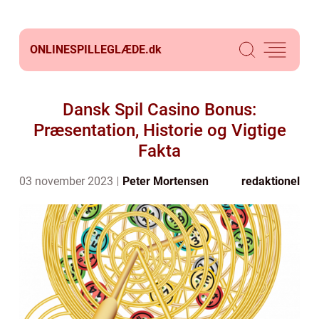
ONLINESPILLEGLÆDE.
dk
Dansk Spil Casino Bonus:
Præsentation, Historie og Vigtige
Fakta
03 november 2023
Peter Mortensen
redaktionel