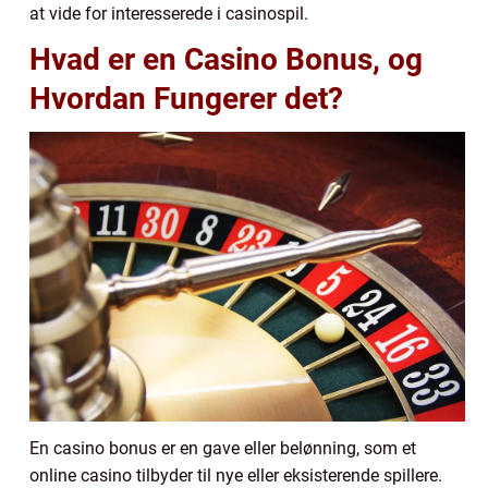
at vide for interesserede i casinospil.
Hvad er en Casino Bonus, og
Hvordan Fungerer det?
En casino bonus er en gave eller belønning, som et
online casino tilbyder til nye eller eksisterende spillere.