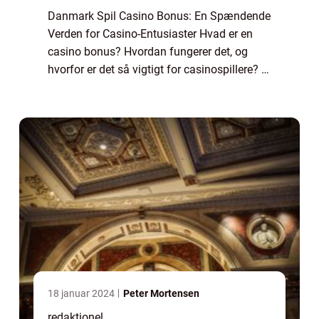
Danmark Spil Casino Bonus: En Spændende
Verden for Casino-Entusiaster Hvad er en
casino bonus? Hvordan fungerer det, og
hvorfor er det så vigtigt for casinospillere? I
denne artikel vil vi dykke ned i den
spændende verden af danske spil casino
bonus ...
18 januar 2024
Peter Mortensen
redaktionel