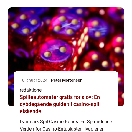
spændende verden af danske spil casino
bonus ...
18 januar 2024
Peter Mortensen
redaktionel
Spilleautomater gratis for sjov: En
dybdegående guide til casino-spil
elskende
Danmark Spil Casino Bonus: En Spændende
Verden for Casino-Entusiaster Hvad er en