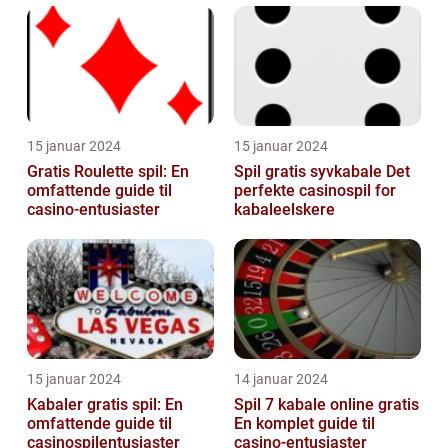
15 januar 2024
15 januar 2024
Gratis Roulette spil: En
Spil gratis syvkabale Det
omfattende guide til
perfekte casinospil for
casino-entusiaster
kabaleelskere
15 januar 2024
14 januar 2024
Kabaler gratis spil: En
Spil 7 kabale online gratis
omfattende guide til
En komplet guide til
casinospilentusiaster
casino-entusiaster