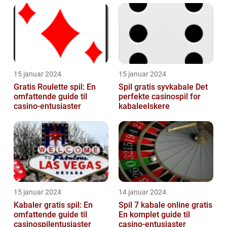
15 januar 2024
15 januar 2024
Gratis Roulette spil: En
Spil gratis syvkabale Det
omfattende guide til
perfekte casinospil for
casino-entusiaster
kabaleelskere
15 januar 2024
14 januar 2024
Kabaler gratis spil: En
Spil 7 kabale online gratis
omfattende guide til
En komplet guide til
casinospilentusiaster
casino-entusiaster