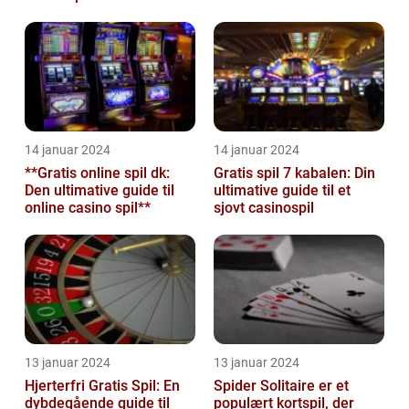
14 januar 2024
14 januar 2024
**Gratis online spil dk:
Gratis spil 7 kabalen: Din
Den ultimative guide til
ultimative guide til et
online casino spil**
sjovt casinospil
13 januar 2024
13 januar 2024
Hjerterfri Gratis Spil: En
Spider Solitaire er et
dybdegående guide til
populært kortspil, der