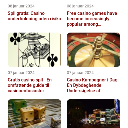
08 januar 2024
08 januar 2024
Spil gratis: Casino
Free casino games have
underholdning uden risiko
become increasingly
popular among
individuals who are
interested in casino an...
07 januar 2024
07 januar 2024
Gratis casino spil - En
Casino Kampagner i Dag:
omfattende guide til
En Dybdegående
casinoentusiaster
Undersøgelse af
Spændende Tilbud for
Casino-entusiaster