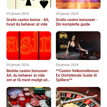
05 januar 2024
05 januar 2024
Gratis casino bonus - Alt,
Gratis casino bonusser -
hvad du behøver at vide
Din komplette guide
05 januar 2024
04 januar 2024
Bedste casino bonusser:
**Casino Velkomstbonus:
Alt, du behøver at vide
En Omfattende Guide til
om at få mest muligt ud
Spillere**
af dine casino
spiloplevelse...