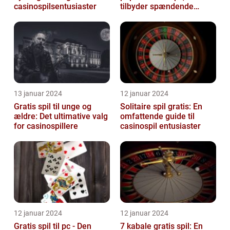
casinospilsentusiaster
tilbyder spændende
udfordringer og timer
med underhold...
13 januar 2024
12 januar 2024
Gratis spil til unge og
Solitaire spil gratis: En
ældre: Det ultimative valg
omfattende guide til
for casinospillere
casinospil entusiaster
12 januar 2024
12 januar 2024
Gratis spil til pc - Den
7 kabale gratis spil: En