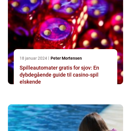
18 januar 2024
Peter Mortensen
Spilleautomater gratis for sjov: En
dybdegående guide til casino-spil
elskende