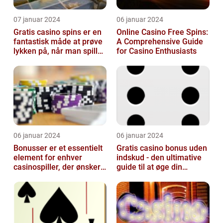
07 januar 2024
06 januar 2024
Gratis casino spins er en
Online Casino Free Spins:
fantastisk måde at prøve
A Comprehensive Guide
lykken på, når man spiller
for Casino Enthusiasts
casino spil
06 januar 2024
06 januar 2024
Bonusser er et essentielt
Gratis casino bonus uden
element for enhver
indskud - den ultimative
casinospiller, der ønsker
guide til at øge din
at maksimere deres
gevinst uden at risikere
oplevelse ...
dine...