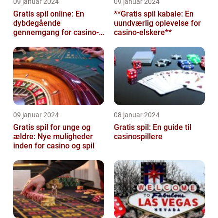
09 januar 2024
09 januar 2024
Gratis spil online: En
**Gratis spil kabale: En
dybdegående
uundværlig oplevelse for
gennemgang for casino-
casino-elskere**
og spilentusiaster
09 januar 2024
08 januar 2024
Gratis spil for unge og
Gratis spil: En guide til
ældre: Nye muligheder
casinospillere
inden for casino og spil