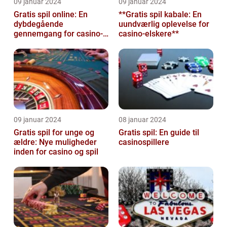
09 januar 2024
09 januar 2024
Gratis spil online: En
**Gratis spil kabale: En
dybdegående
uundværlig oplevelse for
gennemgang for casino-
casino-elskere**
og spilentusiaster
09 januar 2024
08 januar 2024
Gratis spil for unge og
Gratis spil: En guide til
ældre: Nye muligheder
casinospillere
inden for casino og spil