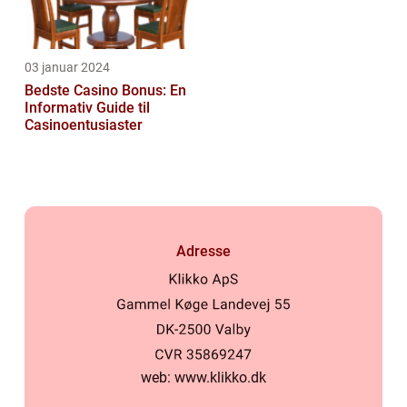
03 januar 2024
Bedste Casino Bonus: En
Informativ Guide til
Casinoentusiaster
Adresse
web:
www.klikko.dk