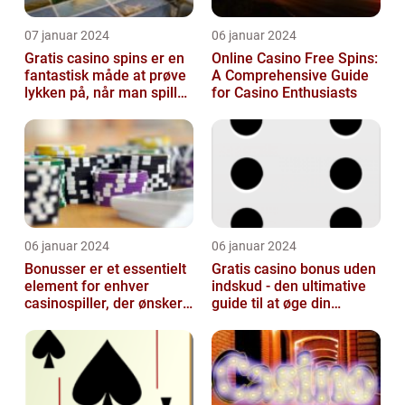
07 januar 2024
06 januar 2024
Gratis casino spins er en
Online Casino Free Spins:
fantastisk måde at prøve
A Comprehensive Guide
lykken på, når man spiller
for Casino Enthusiasts
casino spil
06 januar 2024
06 januar 2024
Bonusser er et essentielt
Gratis casino bonus uden
element for enhver
indskud - den ultimative
casinospiller, der ønsker
guide til at øge din
at maksimere deres
gevinst uden at risikere
oplevelse ...
dine...