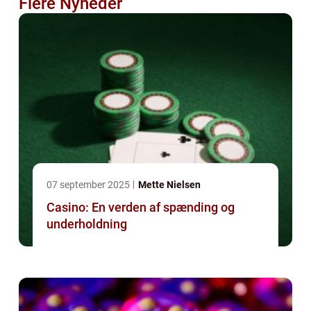
Flere Nyheder
07 september 2025
Mette Nielsen
Casino: En verden af spænding og
underholdning