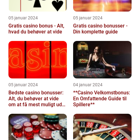
05 januar 2024
05 januar 2024
Gratis casino bonus - Alt,
Gratis casino bonusser -
hvad du behøver at vide
Din komplette guide
05 januar 2024
04 januar 2024
Bedste casino bonusser:
**Casino Velkomstbonus:
Alt, du behøver at vide
En Omfattende Guide til
om at få mest muligt ud
Spillere**
af dine casino
spiloplevelse...