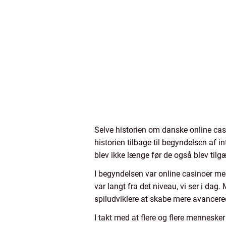
Selve historien om danske online casi
historien tilbage til begyndelsen af i
blev ikke længe før de også blev tilg
I begyndelsen var online casinoer me
var langt fra det niveau, vi ser i dag
spiludviklere at skabe mere avancere
I takt med at flere og flere menneske