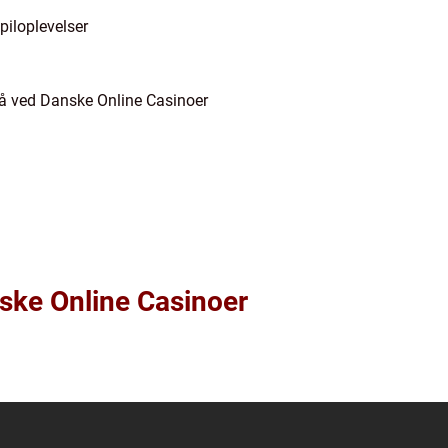
piloplevelser
ved Danske Online Casinoer
ske Online Casinoer