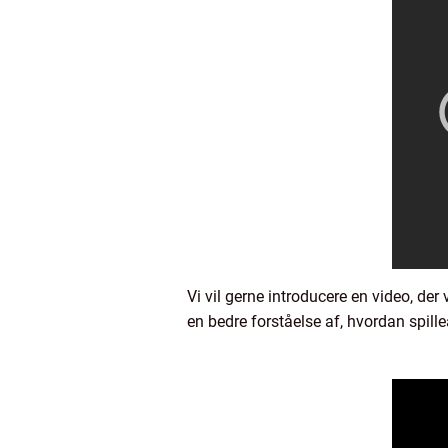
Vi vil gerne introducere en video, de
en bedre forståelse af, hvordan spil