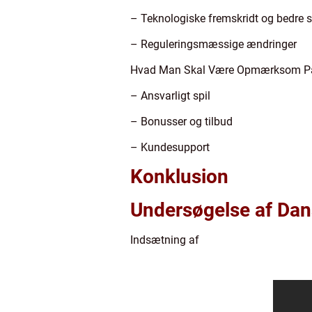
– Teknologiske fremskridt og bedre s
– Reguleringsmæssige ændringer
Hvad Man Skal Være Opmærksom På 
– Ansvarligt spil
– Bonusser og tilbud
– Kundesupport
Konklusion
Undersøgelse af Dan
Indsætning af