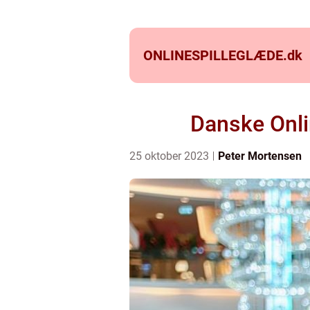
ONLINESPILLEGLÆDE.
dk
Danske Onl
25 oktober 2023
Peter Mortensen