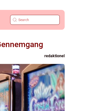
 Gennemgang
redaktionel