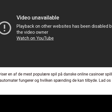
r viser en af de mest populære spil på danske online casinoer spi
leautomater fungerer og hvilken spænding de kan tilbyde. Lad os