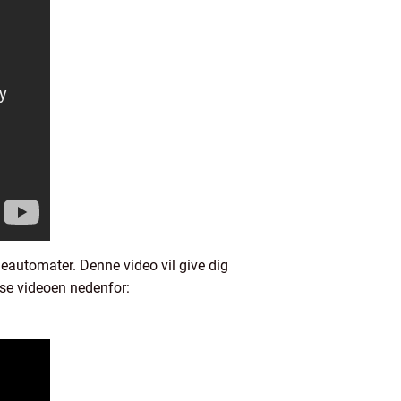
lleautomater. Denne video vil give dig
 se videoen nedenfor: