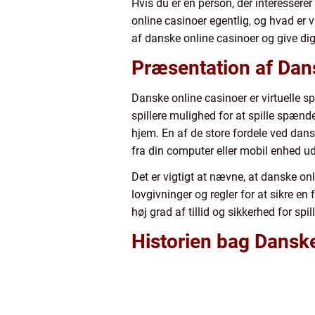
Hvis du er en person, der interessere
online casinoer egentlig, og hvad er v
af danske online casinoer og give d
Præsentation af Dan
Danske online casinoer er virtuelle sp
spillere mulighed for at spille spænd
hjem. En af de store fordele ved dans
fra din computer eller mobil enhed ud
Det er vigtigt at nævne, at danske on
lovgivninger og regler for at sikre en 
høj grad af tillid og sikkerhed for spi
Historien bag Dansk