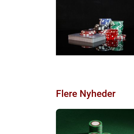
Flere Nyheder