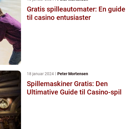
Gratis spilleautomater: En guide
til casino entusiaster
18 januar 2024
Peter Mortensen
Spillemaskiner Gratis: Den
Ultimative Guide til Casino-spil