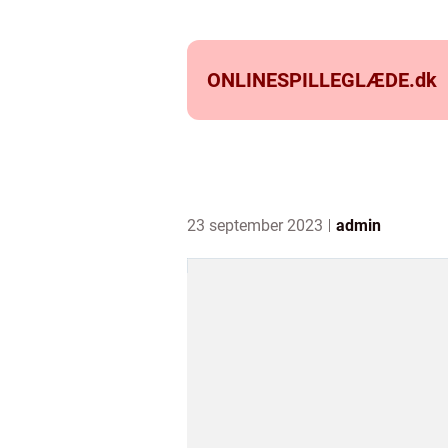
ONLINESPILLEGLÆDE.
dk
23 september 2023
admin