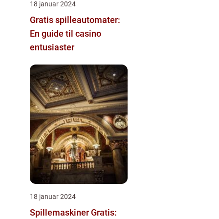
18 januar 2024
Gratis spilleautomater:
En guide til casino
entusiaster
18 januar 2024
Spillemaskiner Gratis: