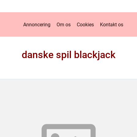
Annoncering
Om os
Cookies
Kontakt os
danske spil blackjack