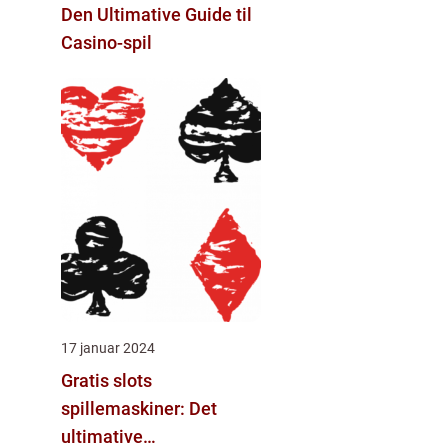
Den Ultimative Guide til
Casino-spil
17 januar 2024
Gratis slots
spillemaskiner: Det
ultimative