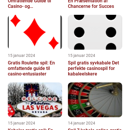
Omfattende Guide til
En Præsentation af
Casino- og
Chancerne for Succes
Spilentusiaster
15 januar 2024
15 januar 2024
Gratis Roulette spil: En
Spil gratis syvkabale Det
omfattende guide til
perfekte casinospil for
casino-entusiaster
kabaleelskere
15 januar 2024
14 januar 2024