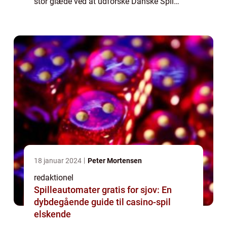
stor glæde ved at udforske Danske Spil
Casino. Som en af de mest populære online
casino-platforme i Danmark har Danske ...
18 januar 2024
Peter Mortensen
redaktionel
Spilleautomater gratis for sjov: En
dybdegående guide til casino-spil
elskende