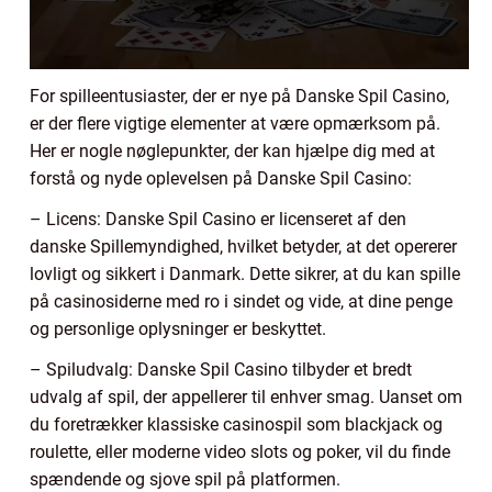
For spilleentusiaster, der er nye på Danske Spil Casino,
er der flere vigtige elementer at være opmærksom på.
Her er nogle nøglepunkter, der kan hjælpe dig med at
forstå og nyde oplevelsen på Danske Spil Casino:
– Licens: Danske Spil Casino er licenseret af den
danske Spillemyndighed, hvilket betyder, at det opererer
lovligt og sikkert i Danmark. Dette sikrer, at du kan spille
på casinosiderne med ro i sindet og vide, at dine penge
og personlige oplysninger er beskyttet.
– Spiludvalg: Danske Spil Casino tilbyder et bredt
udvalg af spil, der appellerer til enhver smag. Uanset om
du foretrækker klassiske casinospil som blackjack og
roulette, eller moderne video slots og poker, vil du finde
spændende og sjove spil på platformen.