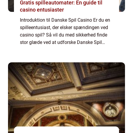
Gratis spilleautomater: En guide til
casino entusiaster
Introduktion til Danske Spil Casino Er du en
spilleentusiast, der elsker spændingen ved
casino spil? Så vil du med sikkerhed finde
stor glæde ved at udforske Danske Spil
Casino. Som en af de mest populære online
casino-platforme i Danmark har Danske ...