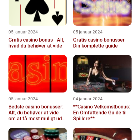
05 januar 2024
05 januar 2024
Gratis casino bonus - Alt,
Gratis casino bonusser -
hvad du behøver at vide
Din komplette guide
05 januar 2024
04 januar 2024
Bedste casino bonusser:
**Casino Velkomstbonus:
Alt, du behøver at vide
En Omfattende Guide til
om at få mest muligt ud
Spillere**
af dine casino
spiloplevelse...