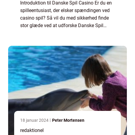
Introduktion til Danske Spil Casino Er du en
spilleentusiast, der elsker spændingen ved
casino spil? Så vil du med sikkerhed finde
stor glæde ved at udforske Danske Spil
Casino. Som en af de mest populære online
casino-platforme i Danmark har Danske ...
18 januar 2024
Peter Mortensen
redaktionel