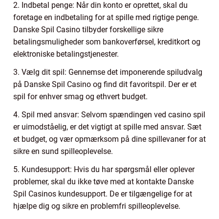
2. Indbetal penge: Når din konto er oprettet, skal du
foretage en indbetaling for at spille med rigtige penge.
Danske Spil Casino tilbyder forskellige sikre
betalingsmuligheder som bankoverførsel, kreditkort og
elektroniske betalingstjenester.
3. Vælg dit spil: Gennemse det imponerende spiludvalg
på Danske Spil Casino og find dit favoritspil. Der er et
spil for enhver smag og ethvert budget.
4. Spil med ansvar: Selvom spændingen ved casino spil
er uimodståelig, er det vigtigt at spille med ansvar. Sæt
et budget, og vær opmærksom på dine spillevaner for at
sikre en sund spilleoplevelse.
5. Kundesupport: Hvis du har spørgsmål eller oplever
problemer, skal du ikke tøve med at kontakte Danske
Spil Casinos kundesupport. De er tilgængelige for at
hjælpe dig og sikre en problemfri spilleoplevelse.