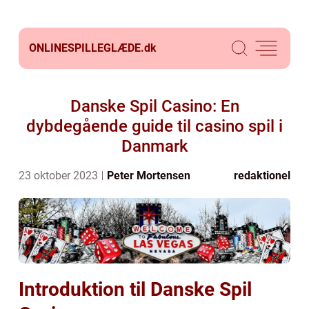
ONLINESPILLEGLÆDE.
dk
Danske Spil Casino: En
dybdegående guide til casino spil i
Danmark
23 oktober 2023
Peter Mortensen
redaktionel
Introduktion til Danske Spil