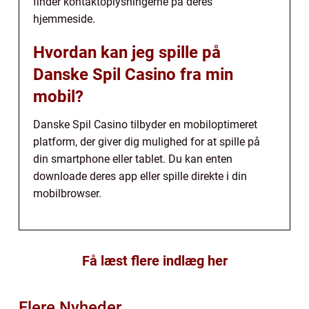
finder kontaktoplysningerne på deres
hjemmeside.
Hvordan kan jeg spille på
Danske Spil Casino fra min
mobil?
Danske Spil Casino tilbyder en mobiloptimeret
platform, der giver dig mulighed for at spille på
din smartphone eller tablet. Du kan enten
downloade deres app eller spille direkte i din
mobilbrowser.
Få læst flere indlæg her
Flere Nyheder