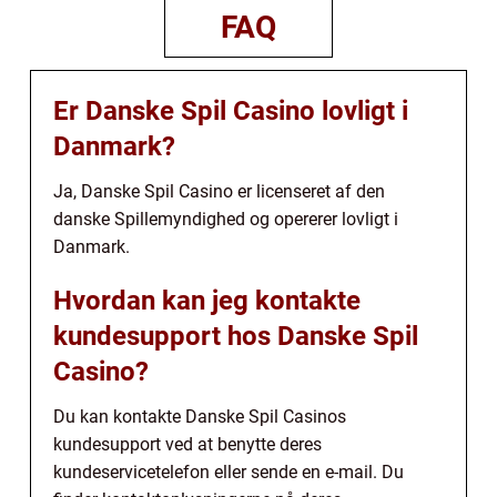
FAQ
Er Danske Spil Casino lovligt i
Danmark?
Ja, Danske Spil Casino er licenseret af den
danske Spillemyndighed og opererer lovligt i
Danmark.
Hvordan kan jeg kontakte
kundesupport hos Danske Spil
Casino?
Du kan kontakte Danske Spil Casinos
kundesupport ved at benytte deres
kundeservicetelefon eller sende en e-mail. Du