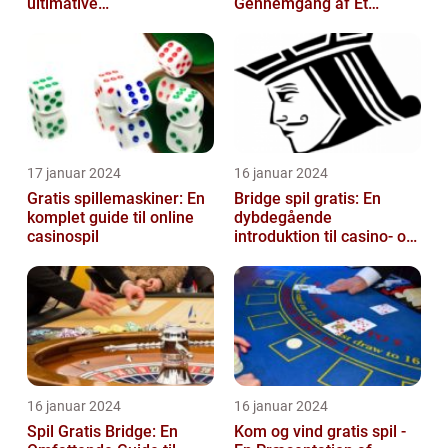
ultimative
Gennemgang af Et
underholdningselement i
Populært Casino Spil
casinoverdenen
17 januar 2024
16 januar 2024
Gratis spillemaskiner: En
Bridge spil gratis: En
komplet guide til online
dybdegående
casinospil
introduktion til casino- og
spilleelskere
16 januar 2024
16 januar 2024
Spil Gratis Bridge: En
Kom og vind gratis spil -