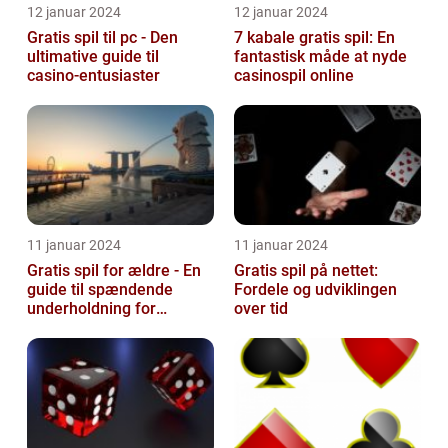
12 januar 2024
12 januar 2024
Gratis spil til pc - Den
7 kabale gratis spil: En
ultimative guide til
fantastisk måde at nyde
casino-entusiaster
casinospil online
11 januar 2024
11 januar 2024
Gratis spil for ældre - En
Gratis spil på nettet:
guide til spændende
Fordele og udviklingen
underholdning for
over tid
casinoentusiaster