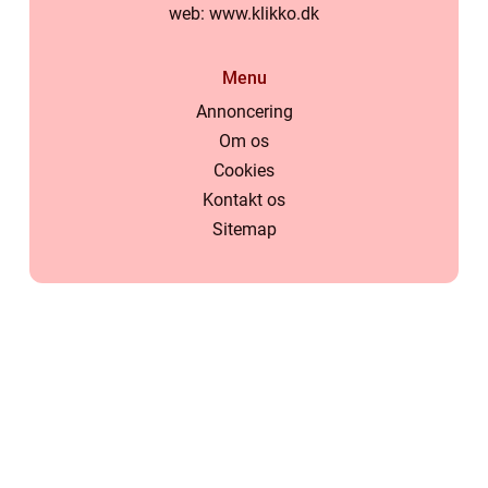
web:
www.klikko.dk
Menu
Annoncering
Om os
Cookies
Kontakt os
Sitemap