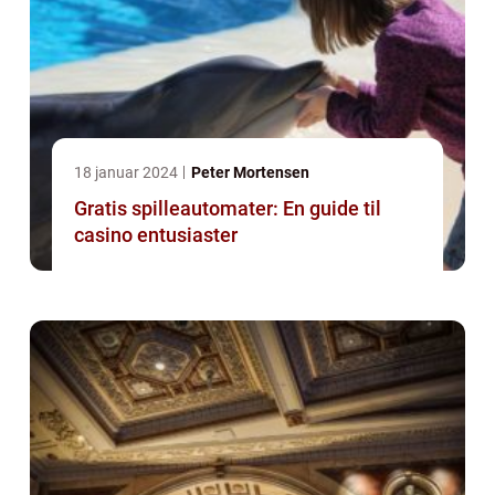
18 januar 2024
Peter Mortensen
Gratis spilleautomater: En guide til
casino entusiaster