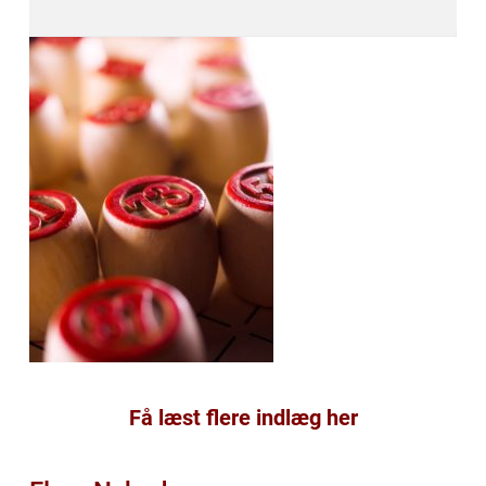
Få læst flere indlæg her