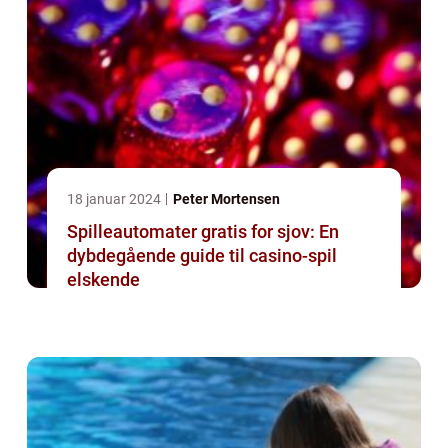
18 januar 2024
Peter Mortensen
Spilleautomater gratis for sjov: En
dybdegående guide til casino-spil
elskende