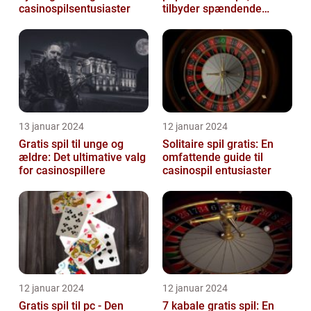
casinospilsentusiaster
tilbyder spændende
udfordringer og timer
med underhold...
13 januar 2024
12 januar 2024
Gratis spil til unge og
Solitaire spil gratis: En
ældre: Det ultimative valg
omfattende guide til
for casinospillere
casinospil entusiaster
12 januar 2024
12 januar 2024
Gratis spil til pc - Den
7 kabale gratis spil: En