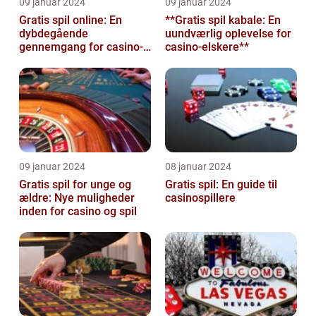
09 januar 2024
09 januar 2024
Gratis spil online: En
**Gratis spil kabale: En
dybdegående
uundværlig oplevelse for
gennemgang for casino-
casino-elskere**
og spilentusiaster
09 januar 2024
08 januar 2024
Gratis spil for unge og
Gratis spil: En guide til
ældre: Nye muligheder
casinospillere
inden for casino og spil