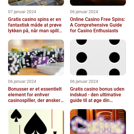
07 januar 2024
06 januar 2024
Gratis casino spins er en
Online Casino Free Spins:
fantastisk måde at prøve
A Comprehensive Guide
lykken på, når man spiller
for Casino Enthusiasts
casino spil
06 januar 2024
06 januar 2024
Bonusser er et essentielt
Gratis casino bonus uden
element for enhver
indskud - den ultimative
casinospiller, der ønsker
guide til at øge din
at maksimere deres
gevinst uden at risikere
oplevelse ...
dine...