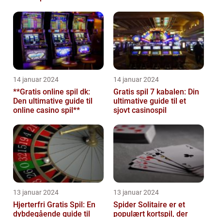
14 januar 2024
14 januar 2024
**Gratis online spil dk:
Gratis spil 7 kabalen: Din
Den ultimative guide til
ultimative guide til et
online casino spil**
sjovt casinospil
13 januar 2024
13 januar 2024
Hjerterfri Gratis Spil: En
Spider Solitaire er et
dybdegående guide til
populært kortspil, der