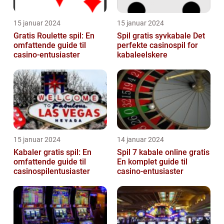
15 januar 2024
15 januar 2024
Gratis Roulette spil: En
Spil gratis syvkabale Det
omfattende guide til
perfekte casinospil for
casino-entusiaster
kabaleelskere
15 januar 2024
14 januar 2024
Kabaler gratis spil: En
Spil 7 kabale online gratis
omfattende guide til
En komplet guide til
casinospilentusiaster
casino-entusiaster