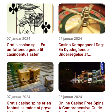
individuals who are
interested in casino an...
07 januar 2024
07 januar 2024
Gratis casino spil - En
Casino Kampagner i Dag:
omfattende guide til
En Dybdegående
casinoentusiaster
Undersøgelse af
Spændende Tilbud for
Casino-entusiaster
07 januar 2024
06 januar 2024
Gratis casino spins er en
Online Casino Free Spins:
fantastisk måde at prøve
A Comprehensive Guide