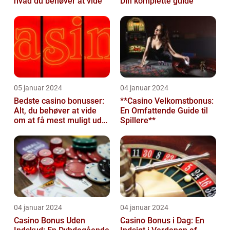
hvad du behøver at vide
Din komplette guide
05 januar 2024
04 januar 2024
Bedste casino bonusser:
**Casino Velkomstbonus:
Alt, du behøver at vide
En Omfattende Guide til
om at få mest muligt ud
Spillere**
af dine casino
spiloplevelse...
04 januar 2024
04 januar 2024
Casino Bonus Uden
Casino Bonus i Dag: En