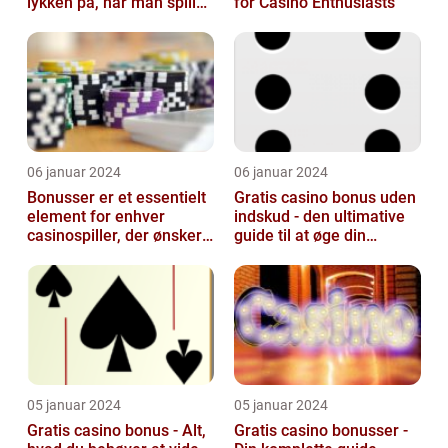
lykken på, når man spiller
for Casino Enthusiasts
casino spil
06 januar 2024
06 januar 2024
Bonusser er et essentielt
Gratis casino bonus uden
element for enhver
indskud - den ultimative
casinospiller, der ønsker
guide til at øge din
at maksimere deres
gevinst uden at risikere
oplevelse ...
dine...
05 januar 2024
05 januar 2024
Gratis casino bonus - Alt,
Gratis casino bonusser -