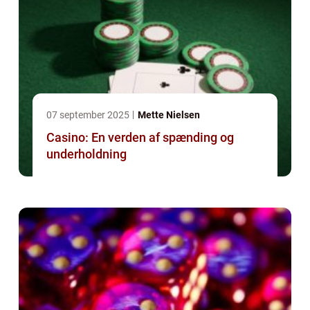
07 september 2025
Mette Nielsen
Casino: En verden af spænding og
underholdning