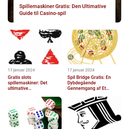
Spillemaskiner Gratis: Den Ultimative
Guide til Casino-spil
17 januar 2024
17 januar 2024
Gratis slots
Spil Bridge Gratis: En
spillemaskiner: Det
Dybdegående
ultimative
Gennemgang af Et
underholdningselement i
Populært Casino Spil
casinoverdenen