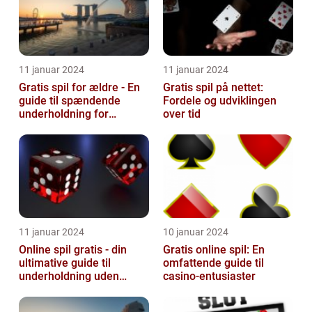
11 januar 2024
11 januar 2024
Gratis spil for ældre - En
Gratis spil på nettet:
guide til spændende
Fordele og udviklingen
underholdning for
over tid
casinoentusiaster
11 januar 2024
10 januar 2024
Online spil gratis - din
Gratis online spil: En
ultimative guide til
omfattende guide til
underholdning uden
casino-entusiaster
omkostninger