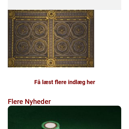
Få læst flere indlæg her
Flere Nyheder