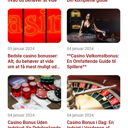
hvad du behøver at vide
Din komplette guide
05 januar 2024
04 januar 2024
Bedste casino bonusser:
**Casino Velkomstbonus:
Alt, du behøver at vide
En Omfattende Guide til
om at få mest muligt ud
Spillere**
af dine casino
spiloplevelse...
04 januar 2024
04 januar 2024
Casino Bonus Uden
Casino Bonus i Dag: En
Indskud: En Dybdegående
Indsigt i Verdenen af