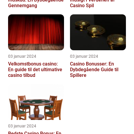
Gennemgang
Casino Spil
03 januar 2024
03 januar 2024
Velkomstbonus casino:
Casino Bonusser: En
En guide til det ultimative
Dybdegående Guide til
casino tilbud
Spillere
03 januar 2024
Bedste Casino Bonus: En