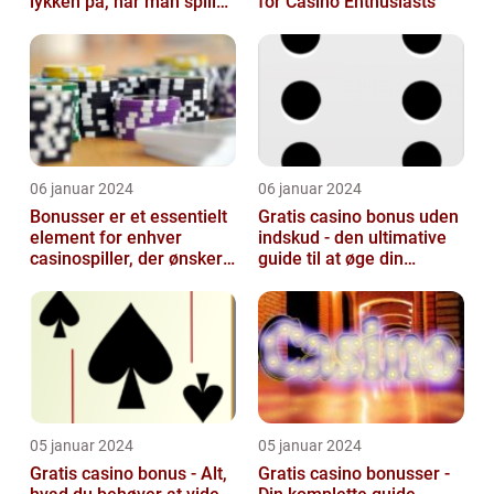
lykken på, når man spiller
for Casino Enthusiasts
casino spil
06 januar 2024
06 januar 2024
Bonusser er et essentielt
Gratis casino bonus uden
element for enhver
indskud - den ultimative
casinospiller, der ønsker
guide til at øge din
at maksimere deres
gevinst uden at risikere
oplevelse ...
dine...
05 januar 2024
05 januar 2024
Gratis casino bonus - Alt,
Gratis casino bonusser -