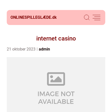
ONLINESPILLEGLÆDE.
dk
internet casino
21 oktober 2023
admin