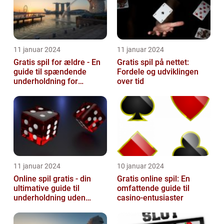
11 januar 2024
11 januar 2024
Gratis spil for ældre - En
Gratis spil på nettet:
guide til spændende
Fordele og udviklingen
underholdning for
over tid
casinoentusiaster
11 januar 2024
10 januar 2024
Online spil gratis - din
Gratis online spil: En
ultimative guide til
omfattende guide til
underholdning uden
casino-entusiaster
omkostninger