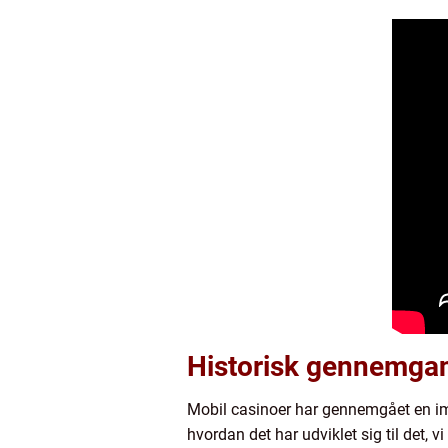
Historisk gennemgan
Mobil casinoer har gennemgået en imp
hvordan det har udviklet sig til det, vi