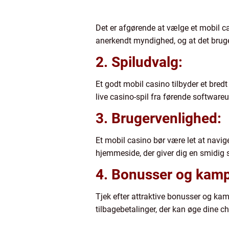
Det er afgørende at vælge et mobil cas
anerkendt myndighed, og at det bruger
2. Spiludvalg:
Et godt mobil casino tilbyder et bredt 
live casino-spil fra førende softwar
3. Brugervenlighed:
Et mobil casino bør være let at navig
hjemmeside, der giver dig en smidig s
4. Bonusser og kam
Tjek efter attraktive bonusser og ka
tilbagebetalinger, der kan øge dine ch