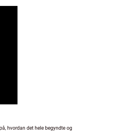
 på, hvordan det hele begyndte og