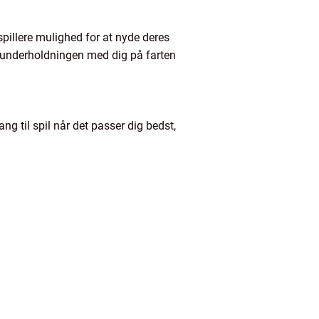
spillere mulighed for at nyde deres
 underholdningen med dig på farten
ng til spil når det passer dig bedst,