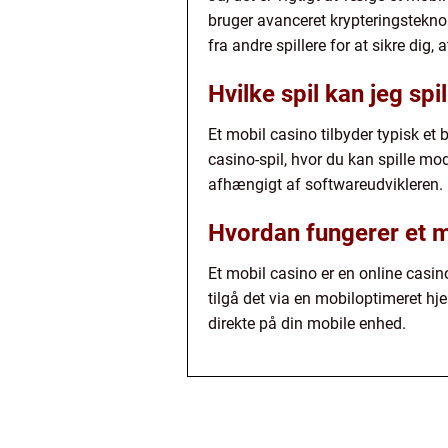
bruger avanceret krypteringsteknol
fra andre spillere for at sikre dig
Hvilke spil kan jeg spi
Et mobil casino tilbyder typisk et 
casino-spil, hvor du kan spille mod 
afhængigt af softwareudvikleren.
Hvordan fungerer et m
Et mobil casino er en online casi
tilgå det via en mobiloptimeret hj
direkte på din mobile enhed.