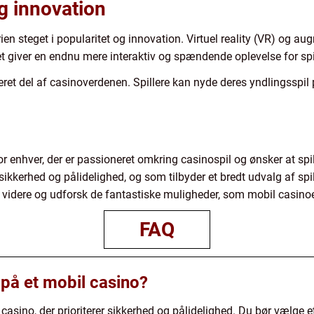
g innovation
ien steget i popularitet og innovation. Virtuel reality (VR) og au
ket giver en endnu mere interaktiv og spændende oplevelse for spi
reret del af casinoverdenen. Spillere kan nyde deres yndlingsspil
.
or enhver, der er passioneret omkring casinospil og ønsker at spi
 sikkerhed og pålidelighed, og som tilbyder et bredt udvalg af spi
videre og udforsk de fantastiske muligheder, som mobil casinoer
FAQ
e på et mobil casino?
l casino, der prioriterer sikkerhed og pålidelighed. Du bør vælge e