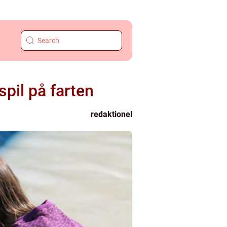
spil på farten
redaktionel