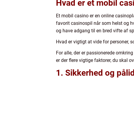
Hvad er et mobil cas
Et mobil casino er en online casinopl
favorit casinospil når som helst og
og have adgang til en bred vifte af sp
Hvad er vigtigt at vide for personer, s
For alle, der er passionerede omkring 
er der flere vigtige faktorer, du skal 
1. Sikkerhed og påli