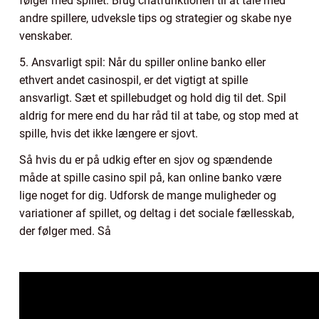
følger med spillet. Brug chatfunktionen til at tale med
andre spillere, udveksle tips og strategier og skabe nye
venskaber.
5. Ansvarligt spil: Når du spiller online banko eller
ethvert andet casinospil, er det vigtigt at spille
ansvarligt. Sæt et spillebudget og hold dig til det. Spil
aldrig for mere end du har råd til at tabe, og stop med at
spille, hvis det ikke længere er sjovt.
Så hvis du er på udkig efter en sjov og spændende
måde at spille casino spil på, kan online banko være
lige noget for dig. Udforsk de mange muligheder og
variationer af spillet, og deltag i det sociale fællesskab,
der følger med. Så