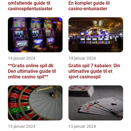
omfattende guide til
En komplet guide til
casinospilentusiaster
casino-entusiaster
14 januar 2024
14 januar 2024
**Gratis online spil dk:
Gratis spil 7 kabalen: Din
Den ultimative guide til
ultimative guide til et
online casino spil**
sjovt casinospil
13 januar 2024
13 januar 2024