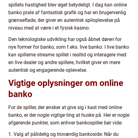
spillets hastighed blev øget betydeligt. I dag kan online
banko prale af fantastisk grafik og har en brugervenlig
grænseflade, der giver en autentisk spiloplevelse på
niveau med at være i et fysisk kasino.
Den teknologiske udvikling har også åbnet døren for
nye former for banko, som f.eks. live banko. I live banko
kan spillerne streame spillet i realtid og interagere med
en live dealer og andre spillere, hvilket giver en mere
autentisk og engagerende oplevelse.
Vigtige oplysninger om online
banko
For de spiller, der ønsker at give sig i kast med online
banko, er der nogle vigtige ting at huske på. Her er nogle
afgørende punkter, som enhver bankospiller bør vide:
1. Valg af pålidelig og troværdig bankoside: Når du