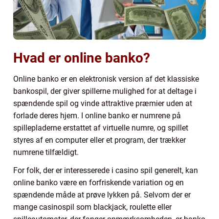
Hvad er online banko?
Online banko er en elektronisk version af det klassiske
bankospil, der giver spillerne mulighed for at deltage i
spændende spil og vinde attraktive præmier uden at
forlade deres hjem. I online banko er numrene på
spillepladerne erstattet af virtuelle numre, og spillet
styres af en computer eller et program, der trækker
numrene tilfældigt.
For folk, der er interesserede i casino spil generelt, kan
online banko være en forfriskende variation og en
spændende måde at prøve lykken på. Selvom der er
mange casinospil som blackjack, roulette eller