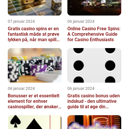
07 januar 2024
06 januar 2024
Gratis casino spins er en
Online Casino Free Spins:
fantastisk måde at prøve
A Comprehensive Guide
lykken på, når man spiller
for Casino Enthusiasts
casino spil
06 januar 2024
06 januar 2024
Bonusser er et essentielt
Gratis casino bonus uden
element for enhver
indskud - den ultimative
casinospiller, der ønsker
guide til at øge din
at maksimere deres
gevinst uden at risikere
oplevelse ...
dine...