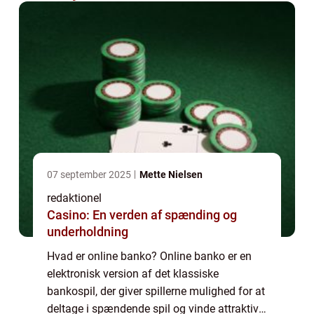
07 september 2025
Mette Nielsen
redaktionel
Casino: En verden af spænding og
underholdning
Hvad er online banko? Online banko er en
elektronisk version af det klassiske
bankospil, der giver spillerne mulighed for at
deltage i spændende spil og vinde attraktive