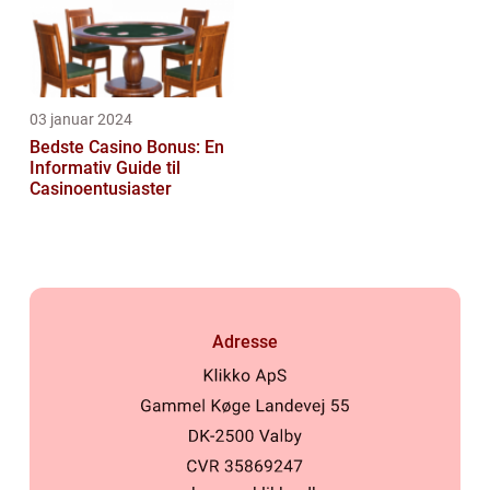
03 januar 2024
Bedste Casino Bonus: En
Informativ Guide til
Casinoentusiaster
Adresse