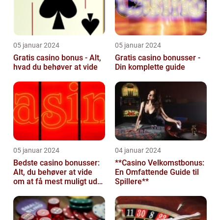
05 januar 2024
05 januar 2024
Gratis casino bonus - Alt,
Gratis casino bonusser -
hvad du behøver at vide
Din komplette guide
05 januar 2024
04 januar 2024
Bedste casino bonusser:
**Casino Velkomstbonus:
Alt, du behøver at vide
En Omfattende Guide til
om at få mest muligt ud
Spillere**
af dine casino
spiloplevelse...