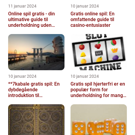
11 januar 2024
10 januar 2024
Online spil gratis - din
Gratis online spil: En
ultimative guide til
omfattende guide til
underholdning uden
casino-entusiaster
omkostninger
10 januar 2024
10 januar 2024
**7kabale gratis spil: En
Gratis spil hjerterfri er en
dybdegående
populær form for
introduktion til
underholdning for mange
casinospilinteresserede**
casino- og spilentusiaster