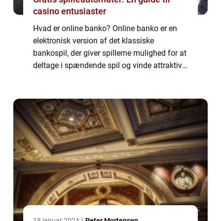
casino entusiaster
Hvad er online banko? Online banko er en
elektronisk version af det klassiske
bankospil, der giver spillerne mulighed for at
deltage i spændende spil og vinde attraktive
præmier uden at forlade deres hjem. I online
banko er numrene på spillepladerne ...
18 januar 2024
Peter Mortensen