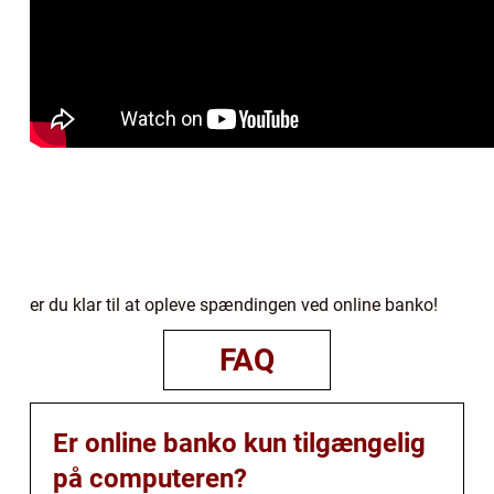
er du klar til at opleve spændingen ved online banko!
FAQ
Er online banko kun tilgængelig
på computeren?