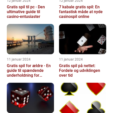
12 januar 2024
12 januar 2024
Gratis spil til pc - Den
7 kabale gratis spil: En
ultimative guide til
fantastisk måde at nyde
casino-entusiaster
casinospil online
11 januar 2024
11 januar 2024
Gratis spil for ældre - En
Gratis spil på nettet:
guide til spændende
Fordele og udviklingen
underholdning for
over tid
casinoentusiaster