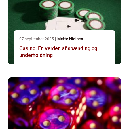
07 september 2025
Mette Nielsen
Casino: En verden af spænding og
underholdning