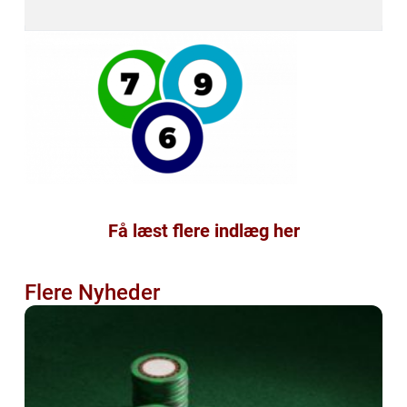
Få læst flere indlæg her
Flere Nyheder