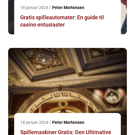
18 januar 2024
Peter Mortensen
Gratis spilleautomater: En guide til
casino entusiaster
18 januar 2024
Peter Mortensen
Spillemaskiner Gratis: Den Ultimative