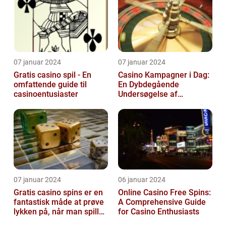
07 januar 2024
07 januar 2024
Gratis casino spil - En
Casino Kampagner i Dag:
omfattende guide til
En Dybdegående
casinoentusiaster
Undersøgelse af
Spændende Tilbud for
Casino-entusiaster
07 januar 2024
06 januar 2024
Gratis casino spins er en
Online Casino Free Spins:
fantastisk måde at prøve
A Comprehensive Guide
lykken på, når man spiller
for Casino Enthusiasts
casino spil