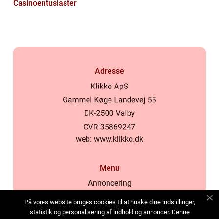
Casinoentusiaster
Adresse
web:
www.klikko.dk
Menu
Annoncering
Om os
På vores website bruges cookies til at huske dine indstillinger,
Cookies
statistik og personalisering af indhold og annoncer. Denne