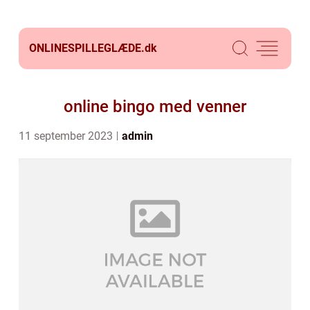
ONLINESPILLEGLÆDE.
dk
online bingo med venner
11 september 2023
admin