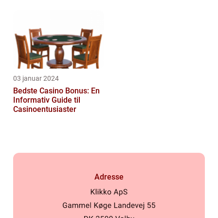
03 januar 2024
Bedste Casino Bonus: En
Informativ Guide til
Casinoentusiaster
Adresse