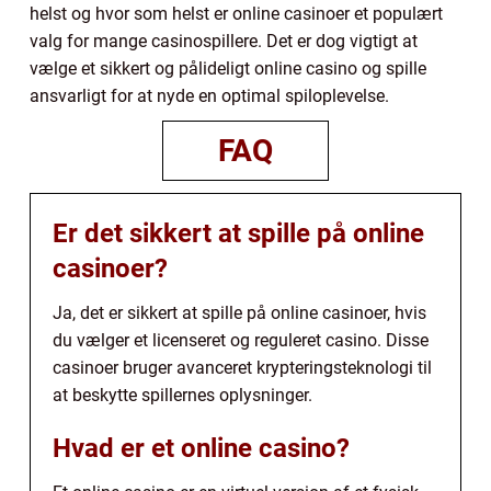
helst og hvor som helst er online casinoer et populært
valg for mange casinospillere. Det er dog vigtigt at
vælge et sikkert og pålideligt online casino og spille
ansvarligt for at nyde en optimal spiloplevelse.
FAQ
Er det sikkert at spille på online
casinoer?
Ja, det er sikkert at spille på online casinoer, hvis
du vælger et licenseret og reguleret casino. Disse
casinoer bruger avanceret krypteringsteknologi til
at beskytte spillernes oplysninger.
Hvad er et online casino?