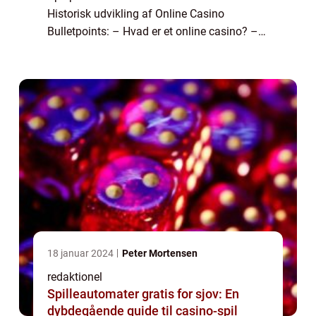
Historisk udvikling af Online Casino
Bulletpoints: – Hvad er et online casino? –
Hvorfor spille på et online casino? – Fordele
og ulempe...
18 januar 2024
Peter Mortensen
redaktionel
Spilleautomater gratis for sjov: En
dybdegående guide til casino-spil