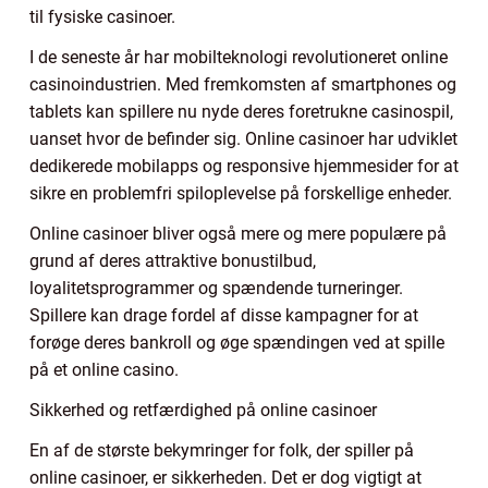
til fysiske casinoer.
I de seneste år har mobilteknologi revolutioneret online
casinoindustrien. Med fremkomsten af smartphones og
tablets kan spillere nu nyde deres foretrukne casinospil,
uanset hvor de befinder sig. Online casinoer har udviklet
dedikerede mobilapps og responsive hjemmesider for at
sikre en problemfri spiloplevelse på forskellige enheder.
Online casinoer bliver også mere og mere populære på
grund af deres attraktive bonustilbud,
loyalitetsprogrammer og spændende turneringer.
Spillere kan drage fordel af disse kampagner for at
forøge deres bankroll og øge spændingen ved at spille
på et online casino.
Sikkerhed og retfærdighed på online casinoer
En af de største bekymringer for folk, der spiller på
online casinoer, er sikkerheden. Det er dog vigtigt at