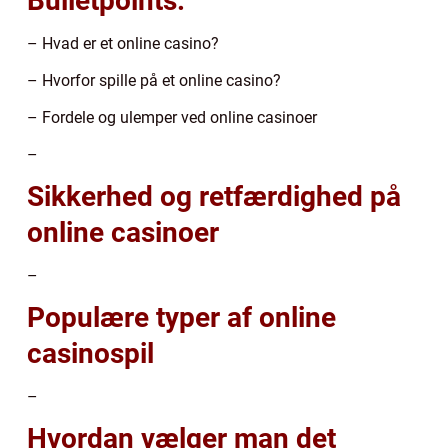
Bulletpoints:
– Hvad er et online casino?
– Hvorfor spille på et online casino?
– Fordele og ulemper ved online casinoer
–
Sikkerhed og retfærdighed på
online casinoer
–
Populære typer af online
casinospil
–
Hvordan vælger man det