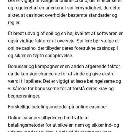
Det er vigtigt at vælge et online casino, der er licenseret
og reguleret af en anerkendt spillemyndighed, da dette
sikrer, at casinoet overholder bestemte standarder og
regler.
Et bredt udvalg af spil og en høj kvalitet af softwaren er
også vigtige faktorer at overveje. Spillere bør vælge et
online casino, der tilbyder deres foretrukne casinospil
og sikrer en fejlfri spiloplevelse.
Bonusser og kampagner er en anden afgørende faktor,
da de kan øge chancerne for at vinde og give ekstra
værdi til spillere. Det er vigtigt at læse betingelserne og
vilkårene for bonusserne for at forstå deres krav og
begrænsninger.
Forskellige betalingsmetoder på online casinoer
Online casinoer tilbyder en bred vifte af
betalingsmetoder for at sikre en nem og sikker ind- og