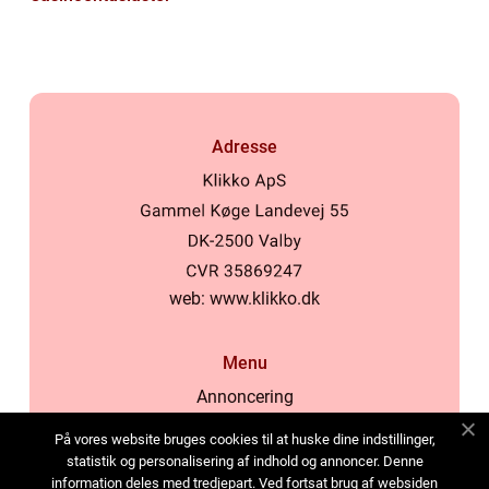
Adresse
web:
www.klikko.dk
Menu
Annoncering
Om os
På vores website bruges cookies til at huske dine indstillinger,
Cookies
statistik og personalisering af indhold og annoncer. Denne
information deles med tredjepart. Ved fortsat brug af websiden
Kontakt os