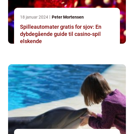
18 januar 2024
Peter Mortensen
Spilleautomater gratis for sjov: En
dybdegående guide til casino-spil
elskende