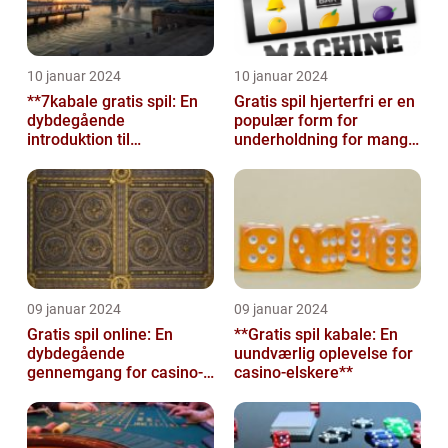
10 januar 2024
10 januar 2024
**7kabale gratis spil: En
Gratis spil hjerterfri er en
dybdegående
populær form for
introduktion til
underholdning for mange
casinospilinteresserede**
casino- og spilentusiaster
09 januar 2024
09 januar 2024
Gratis spil online: En
**Gratis spil kabale: En
dybdegående
uundværlig oplevelse for
gennemgang for casino-
casino-elskere**
og spilentusiaster