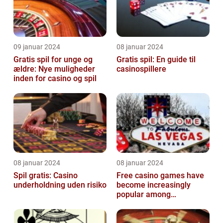
09 januar 2024
08 januar 2024
Gratis spil for unge og
Gratis spil: En guide til
ældre: Nye muligheder
casinospillere
inden for casino og spil
08 januar 2024
08 januar 2024
Spil gratis: Casino
Free casino games have
underholdning uden risiko
become increasingly
popular among
individuals who are
interested in casino an...