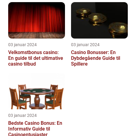
03 januar 2024
03 januar 2024
Velkomstbonus casino:
Casino Bonusser: En
En guide til det ultimative
Dybdegående Guide til
casino tilbud
Spillere
03 januar 2024
Bedste Casino Bonus: En
Informativ Guide til
Casinoentusiaster