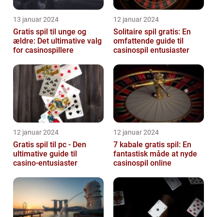
13 januar 2024
12 januar 2024
Gratis spil til unge og
Solitaire spil gratis: En
ældre: Det ultimative valg
omfattende guide til
for casinospillere
casinospil entusiaster
12 januar 2024
12 januar 2024
Gratis spil til pc - Den
7 kabale gratis spil: En
ultimative guide til
fantastisk måde at nyde
casino-entusiaster
casinospil online