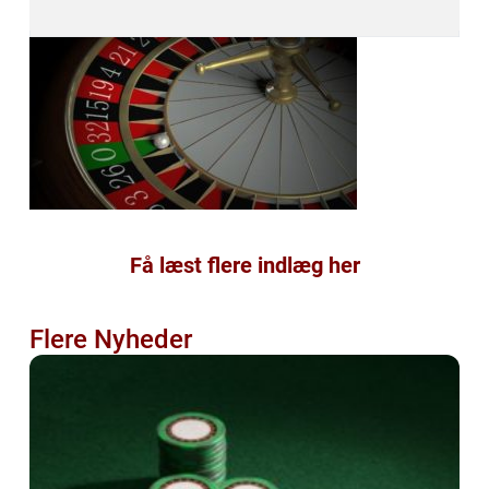
Få læst flere indlæg her
Flere Nyheder