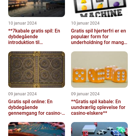
10 januar 2024
10 januar 2024
**7kabale gratis spil: En
Gratis spil hjerterfri er en
dybdegående
populær form for
introduktion til
underholdning for mange
casinospilinteresserede**
casino- og spilentusiaster
09 januar 2024
09 januar 2024
Gratis spil online: En
**Gratis spil kabale: En
dybdegående
uundværlig oplevelse for
gennemgang for casino-
casino-elskere**
og spilentusiaster