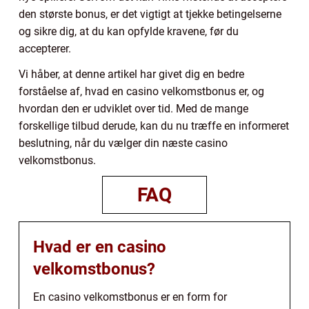
den største bonus, er det vigtigt at tjekke betingelserne
og sikre dig, at du kan opfylde kravene, før du
accepterer.
Vi håber, at denne artikel har givet dig en bedre
forståelse af, hvad en casino velkomstbonus er, og
hvordan den er udviklet over tid. Med de mange
forskellige tilbud derude, kan du nu træffe en informeret
beslutning, når du vælger din næste casino
velkomstbonus.
FAQ
Hvad er en casino
velkomstbonus?
En casino velkomstbonus er en form for