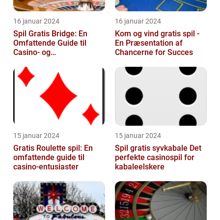
16 januar 2024
16 januar 2024
Spil Gratis Bridge: En
Kom og vind gratis spil -
Omfattende Guide til
En Præsentation af
Casino- og
Chancerne for Succes
Spilentusiaster
15 januar 2024
15 januar 2024
Gratis Roulette spil: En
Spil gratis syvkabale Det
omfattende guide til
perfekte casinospil for
casino-entusiaster
kabaleelskere