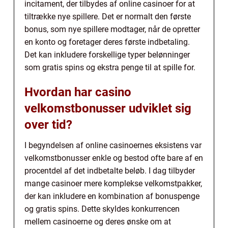
incitament, der tilbydes af online casinoer for at
tiltrække nye spillere. Det er normalt den første
bonus, som nye spillere modtager, når de opretter
en konto og foretager deres første indbetaling.
Det kan inkludere forskellige typer belønninger
som gratis spins og ekstra penge til at spille for.
Hvordan har casino
velkomstbonusser udviklet sig
over tid?
I begyndelsen af online casinoernes eksistens var
velkomstbonusser enkle og bestod ofte bare af en
procentdel af det indbetalte beløb. I dag tilbyder
mange casinoer mere komplekse velkomstpakker,
der kan inkludere en kombination af bonuspenge
og gratis spins. Dette skyldes konkurrencen
mellem casinoerne og deres ønske om at