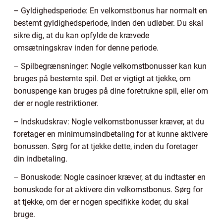
– Gyldighedsperiode: En velkomstbonus har normalt en
bestemt gyldighedsperiode, inden den udløber. Du skal
sikre dig, at du kan opfylde de krævede
omsætningskrav inden for denne periode.
– Spilbegrænsninger: Nogle velkomstbonusser kan kun
bruges på bestemte spil. Det er vigtigt at tjekke, om
bonuspenge kan bruges på dine foretrukne spil, eller om
der er nogle restriktioner.
– Indskudskrav: Nogle velkomstbonusser kræver, at du
foretager en minimumsindbetaling for at kunne aktivere
bonussen. Sørg for at tjekke dette, inden du foretager
din indbetaling.
– Bonuskode: Nogle casinoer kræver, at du indtaster en
bonuskode for at aktivere din velkomstbonus. Sørg for
at tjekke, om der er nogen specifikke koder, du skal
bruge.