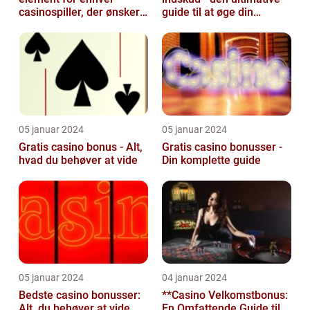
casinospiller, der ønsker
guide til at øge din
at maksimere deres
gevinst uden at risikere
oplevelse ...
dine...
05 januar 2024
05 januar 2024
Gratis casino bonus - Alt,
Gratis casino bonusser -
hvad du behøver at vide
Din komplette guide
05 januar 2024
04 januar 2024
Bedste casino bonusser:
**Casino Velkomstbonus:
Alt, du behøver at vide
En Omfattende Guide til