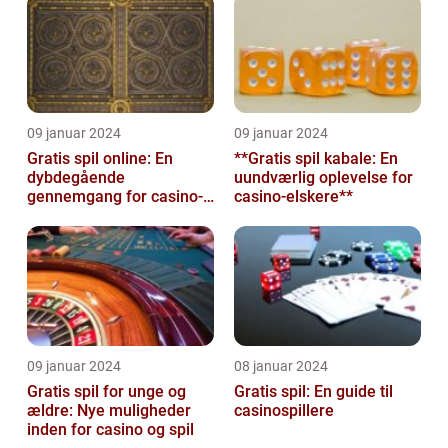
09 januar 2024
09 januar 2024
Gratis spil online: En
**Gratis spil kabale: En
dybdegående
uundværlig oplevelse for
gennemgang for casino-
casino-elskere**
og spilentusiaster
09 januar 2024
08 januar 2024
Gratis spil for unge og
Gratis spil: En guide til
ældre: Nye muligheder
casinospillere
inden for casino og spil