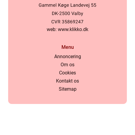
web:
www.klikko.dk
Menu
Annoncering
Om os
Cookies
Kontakt os
Sitemap