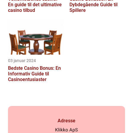
En guide til det ultimative
Dybdegående Guide til
casino tilbud
Spillere
03 januar 2024
Bedste Casino Bonus: En
Informativ Guide til
Casinoentusiaster
Adresse