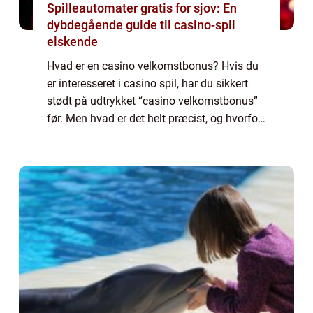
Spilleautomater gratis for sjov: En
dybdegående guide til casino-spil
elskende
Hvad er en casino velkomstbonus? Hvis du
er interesseret i casino spil, har du sikkert
stødt på udtrykket “casino velkomstbonus”
før. Men hvad er det helt præcist, og hvorfor
er det vigtigt at vide om det, hvis du
planlægger at spille på ...