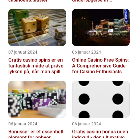
Spændende Tilbud for
Casino-entusiaster
07 januar 2024
06 januar 2024
Gratis casino spins er en
Online Casino Free Spins:
fantastisk måde at prøve
A Comprehensive Guide
lykken på, når man spiller
for Casino Enthusiasts
casino spil
06 januar 2024
06 januar 2024
Bonusser er et essentielt
Gratis casino bonus uden
element for enhver
indskud - den ultimative