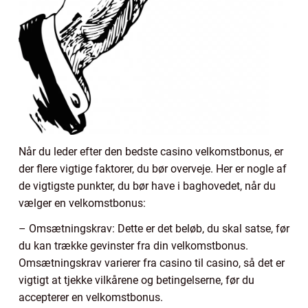
Når du leder efter den bedste casino velkomstbonus, er
der flere vigtige faktorer, du bør overveje. Her er nogle af
de vigtigste punkter, du bør have i baghovedet, når du
vælger en velkomstbonus:
– Omsætningskrav: Dette er det beløb, du skal satse, før
du kan trække gevinster fra din velkomstbonus.
Omsætningskrav varierer fra casino til casino, så det er
vigtigt at tjekke vilkårene og betingelserne, før du
accepterer en velkomstbonus.